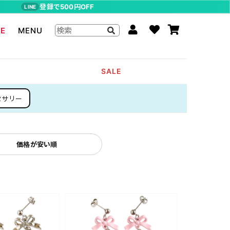
登録で500円OFF
LINE
LE
MENU
ジョジョの奇妙な冒険
SALE
The Beatles
セサリー
らんま1/2
ムーミン
P-CHAN
価格が安い順
キャスパー
アーティストグッズ