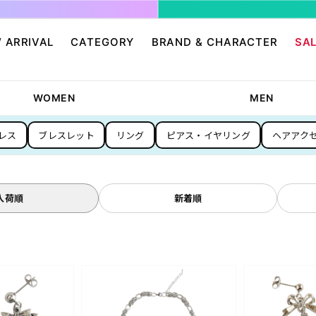
 ARRIVAL
CATEGORY
BRAND & CHARACTER
SA
ージ/ログイン
せ
パンツ・スカート
グレムリン
アクセサリー
プリングルズ
WOMEN
MEN
ワンピース
ドラゴンボール
帽子・雑貨
guernika
レス
ブレスレット
リング
ピアス・イヤリング
ヘアアク
・ニット
IONAL
バッグ
Dr.スランプ アラレちゃん
シューズ・靴下
BETTY BOOP
eam
チャッキー
会員０円ノベルティ
FELIX THE CAT
ン
ディズニー
エンジェルブルー
入荷順
新着順
サンリオ
スポンジ・ボブ
廊
HARIBO
テレタビーズ