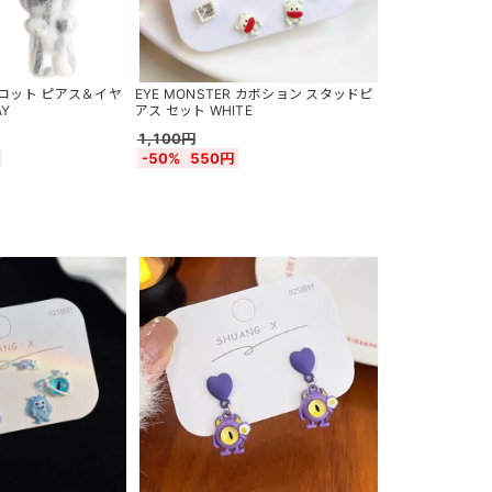
猫マスコット ピアス＆イヤ
EYE MONSTER カボション スタッドピ
AY
アス セット WHITE
1,100円
-50%
550円