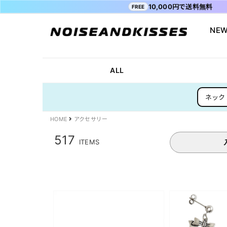
10,000円で送料無料
FREE
NEW
会員登録
マイペ
ALL ITEM
ACDC RAG
ショッピングガイド
Tシャツ
Socksmith
お問い合わ
ALL
WOMEN
VISION STREET WEAR
送料・お支払い方法
ジャケット
MISHKA
ブログ
ネック
MEN
POWER TO THE PEOPLE
よくあるご質問
スウェット
XTS
INTERNAT
SALE
FILA
シャツ
Purple Cr
HOME
アクセサリー
47
キャラジャ
517
ITEMS
ODD SOX
MYUUA
まちかど画