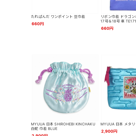
たれぱんだ ワンポイント 豆巾着
リボン巾着 ドラゴン
17号＆18号 車 TE17
660円
660円
MYUUA 日本 SHIROHEBI KINCHAKU
MYUUA 日本 メタリ
白蛇 巾着 BLUE
2,900円
2,900円