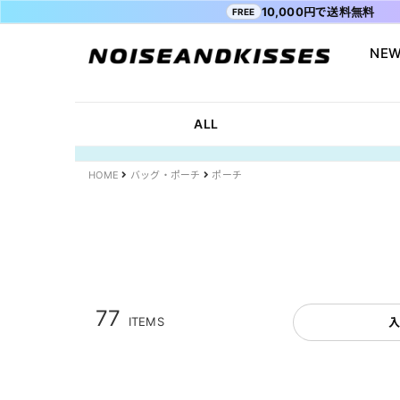
10,000円で送料無料
FREE
NEW
会員登録
マイペ
ALL ITEM
ACDC RAG
ショッピングガイド
Tシャツ
Socksmith
お問い合わ
ALL
WOMEN
VISION STREET WEAR
送料・お支払い方法
ジャケット
MISHKA
ブログ
MEN
POWER TO THE PEOPLE
よくあるご質問
スウェット
XTS
INTERNAT
HOME
バッグ・ポーチ
ポーチ
SALE
FILA
シャツ
Purple Cr
47
キャラジャ
ODD SOX
MYUUA
まちかど画
77
ITEMS