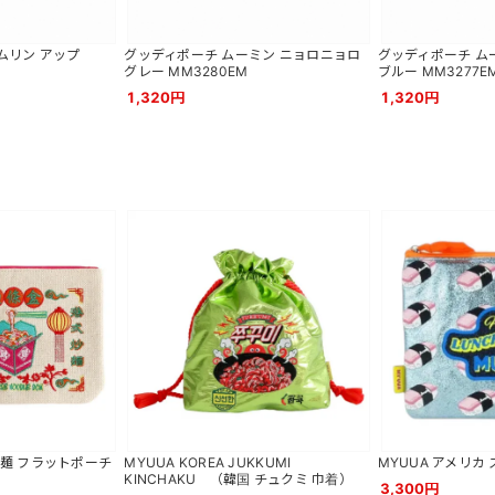
ムリン アップ
グッディポーチ ムーミン ニョロニョロ
グッディポーチ ム
グレー MM3280EM
ブルー MM3277E
1,320円
1,320円
中華麺 フラットポーチ
MYUUA KOREA JUKKUMI
MYUUA アメリカ
KINCHAKU （韓国 チュクミ 巾着）
3,300円