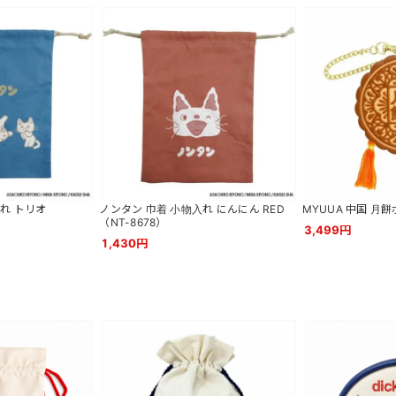
れ トリオ
ノンタン 巾着 小物入れ にんにん RED
MYUUA 中国 月
（NT-8678）
3,499円
1,430円