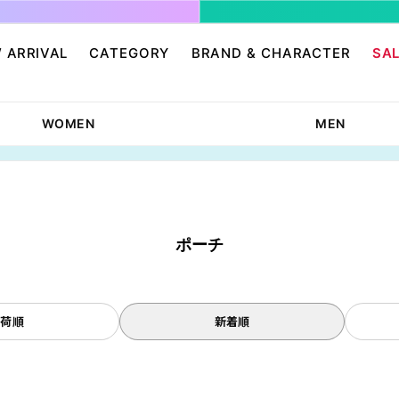
 ARRIVAL
CATEGORY
BRAND & CHARACTER
SA
ージ/ログイン
せ
パンツ・スカート
グレムリン
アクセサリー
プリングルズ
WOMEN
MEN
ワンピース
ドラゴンボール
帽子・雑貨
guernika
・ニット
IONAL
バッグ
Dr.スランプ アラレちゃん
シューズ・靴下
BETTY BOOP
eam
チャッキー
会員０円ノベルティ
FELIX THE CAT
ン
ディズニー
エンジェルブルー
ポーチ
サンリオ
スポンジ・ボブ
廊
HARIBO
テレタビーズ
入荷順
新着順