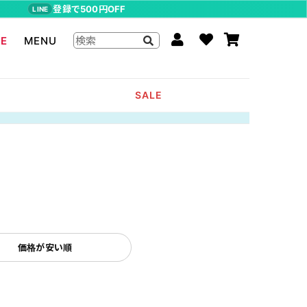
登録で500円OFF
LINE
LE
MENU
ジョジョの奇妙な冒険
SALE
The Beatles
らんま1/2
ムーミン
P-CHAN
キャスパー
アーティストグッズ
価格が安い順