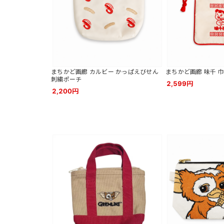
まちかど画廊 カルビー かっぱえびせん
まちかど画廊 味千 
刺繍ポーチ
2,599円
2,200円