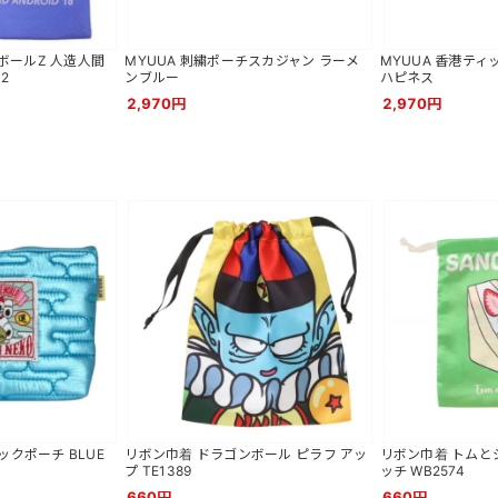
ボールZ 人造人間
MYUUA 刺繍ポーチスカジャン ラーメ
MYUUA 香港ティ
12
ンブルー
ハピネス
2,970円
2,970円
ックポーチ BLUE
リボン巾着 ドラゴンボール ピラフ アッ
リボン巾着 トムと
プ TE1389
ッチ WB2574
660円
660円