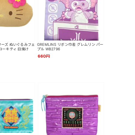
ーズ ぬいぐるみフェ
GREMLINS リボン巾着 グレムリン パー
ローキティ 日焼け
プル WB2796
660円