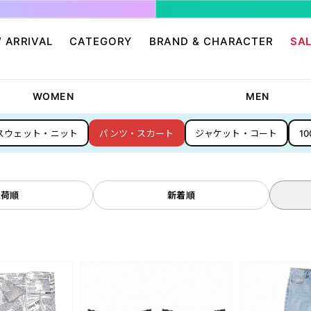
 ARRIVAL
CATEGORY
BRAND & CHARACTER
SA
ージ/ログイン
せ
パンツ・スカート
グレムリン
アクセサリー
プリングルズ
WOMEN
MEN
ワンピース
ドラゴンボール
帽子・雑貨
guernika
スウェット・ニット
パンツ・スカート
ジャケット・コート
1
・ニット
IONAL
バッグ
Dr.スランプ アラレちゃん
シューズ・靴下
BETTY BOOP
eam
チャッキー
会員０円ノベルティ
FELIX THE CAT
ン
ディズニー
エンジェルブルー
入荷順
新着順
サンリオ
スポンジ・ボブ
廊
HARIBO
テレタビーズ