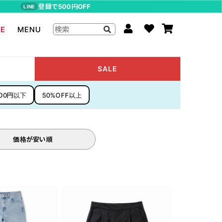
登録で500円OFF
LINE
LE
MENU
ジョジョの奇妙な冒険
SALE
The Beatles
000円以下
50%OFF以上
らんま1/2
ムーミン
P-CHAN
価格が安い順
キャスパー
アーティストグッズ