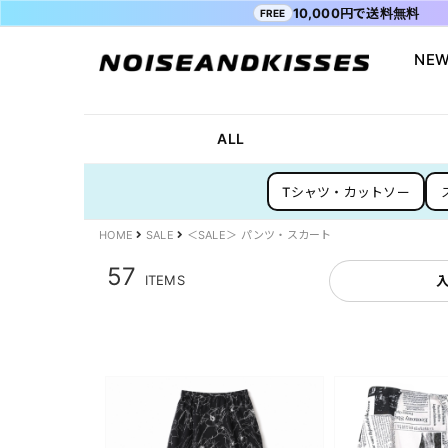
10,000円で送料無料
FREE
NEW
会員登録
マイペ
ALL ITEM
ACDC RAG
ショッピングガイド
Tシャツ
Socksmith
お問い合わ
ALL
WOMEN
VISION STREET WEAR
送料・お支払い方法
ジャケット
MISHKA
ブログ
Tシャツ・カットソー
MEN
POWER TO THE PEOPLE
よくあるご質問
スウェット
XTS
INTERNAT
SALE
FILA
シャツ
Purple Cr
HOME
SALE
＜SALE＞ パンツ・スカート
47
キャラジャ
57
ITEMS
ODD SOX
MYUUA
まちかど画