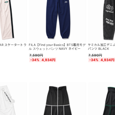
 WEAR スケータートラ
FILA【Find your Basics】BTS着用モデ
ケミカル加工デニム
ル スウェットパンツ NAVY ネイビー
パンツ BLACK
7,590円
7,590円
-34%
4,934円
-34%
4,934円