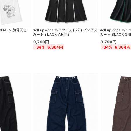
 CHA~N 肋骨天使
doll up oops ハイウエストパイピングス
doll up oops
カート BLACK WHITE
カート BLACK GR
9,790円
9,790円
-34%
6,364円
-34%
6,364円