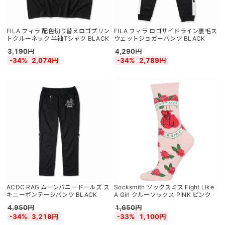
FILA フィラ 配色切り替えロゴプリン
FILA フィラ ロゴサイドライン裏毛ス
トクルーネック 半袖Tシャツ BLACK
ウェットジョガーパンツ BLACK
3,190円
4,290円
-34%
2,074円
-34%
2,789円
ACDC RAG ムーンバニードールズ ス
Socksmith ソックスミス Fight Like
キニーボンテージパンツ BLACK
A Girl クルーソックス PINK ピンク
4,950円
1,650円
-34%
3,218円
-33%
1,100円