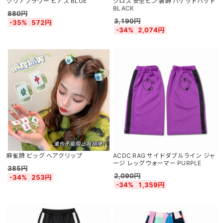
クリアフラワー ピアス BLUE
クロス 安全ピン 装飾 バケットハット
BLACK
880円
3,190円
-35%
572円
-34%
2,074円
麻雀牌 ビッグ ヘアクリップ
ACDC RAG サイドダブルライン ジャ
ージ レッグウォーマー PURPLE
385円
2,090円
-34%
253円
-34%
1,359円