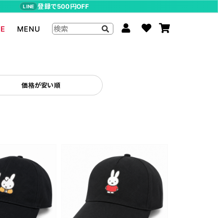
登録で500円OFF
LINE
LE
MENU
ジョジョの奇妙な冒険
The Beatles
価格が安い順
らんま1/2
ムーミン
P-CHAN
キャスパー
アーティストグッズ