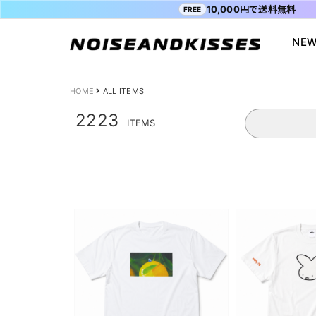
10,000円で送料無料
FREE
NEW
会員登録
マイペ
ALL ITEM
ACDC RAG
ショッピングガイド
Tシャツ
Socksmith
お問い合わ
HOME
ALL ITEMS
WOMEN
VISION STREET WEAR
送料・お支払い方法
ジャケット
MISHKA
ブログ
2223
ITEMS
MEN
POWER TO THE PEOPLE
よくあるご質問
スウェット
XTS
INTERNAT
SALE
FILA
シャツ
Purple Cr
47
キャラジャ
ODD SOX
MYUUA
まちかど画