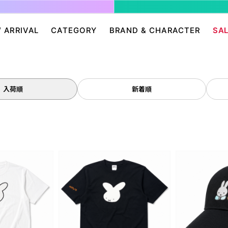
 ARRIVAL
CATEGORY
BRAND & CHARACTER
SA
ージ/ログイン
せ
パンツ・スカート
グレムリン
アクセサリー
プリングルズ
ワンピース
ドラゴンボール
帽子・雑貨
guernika
入荷順
新着順
・ニット
IONAL
バッグ
Dr.スランプ アラレちゃん
シューズ・靴下
BETTY BOOP
eam
チャッキー
会員０円ノベルティ
FELIX THE CAT
ン
ディズニー
エンジェルブルー
サンリオ
スポンジ・ボブ
廊
HARIBO
テレタビーズ