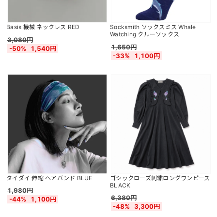
Basis 機械 ネックレス RED
Socksmith ソックスミス Whale
Watching クルーソックス
3,080円
1,650円
-50%
1,540円
-33%
1,100円
タイダイ 伸縮 ヘアバンド BLUE
ゴシックローズ刺繍ロングワンピース
BLACK
1,980円
6,380円
-44%
1,100円
-48%
3,300円