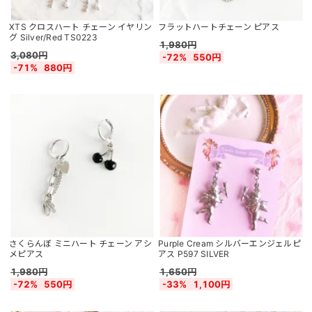
XTS クロスハート チェーン イヤリン
フラットハートチェーン ピアス
グ Silver/Red TS0223
1,980円
3,080円
-72%
550円
-71%
880円
さくらんぼ ミニハート チェーン アシ
Purple Cream シルバーエンジェルピ
メピアス
アス P597 SILVER
1,980円
1,650円
-72%
550円
-33%
1,100円