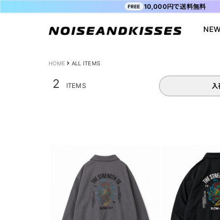
10,000円で送料無料
FREE
NEW
会員登録
マイペ
ALL ITEM
ACDC RAG
ショッピングガイド
Tシャツ
Socksmith
お問い合わ
HOME
ALL ITEMS
WOMEN
VISION STREET WEAR
送料・お支払い方法
ジャケット
MISHKA
ブログ
2
ITEMS
入
MEN
POWER TO THE PEOPLE
よくあるご質問
スウェット
XTS
INTERNAT
SALE
FILA
シャツ
Purple Cr
47
キャラジャ
ODD SOX
MYUUA
まちかど画