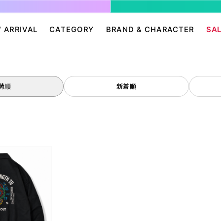
 ARRIVAL
CATEGORY
BRAND & CHARACTER
SA
ージ/ログイン
せ
パンツ・スカート
グレムリン
アクセサリー
プリングルズ
ワンピース
ドラゴンボール
帽子・雑貨
guernika
荷順
新着順
・ニット
IONAL
バッグ
Dr.スランプ アラレちゃん
シューズ・靴下
BETTY BOOP
eam
チャッキー
会員０円ノベルティ
FELIX THE CAT
ン
ディズニー
エンジェルブルー
サンリオ
スポンジ・ボブ
廊
HARIBO
テレタビーズ