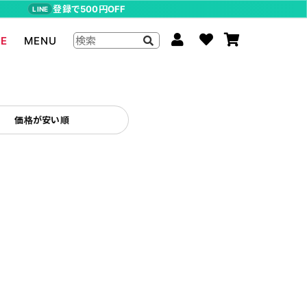
登録で500円OFF
LINE
LE
MENU
ジョジョの奇妙な冒険
The Beatles
価格が安い順
らんま1/2
ムーミン
P-CHAN
キャスパー
アーティストグッズ