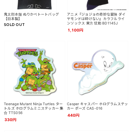
鬼太郎本舗 ぬりかべトートバッグ
アニメ『ジョジョの奇妙な冒険 ダイ
【日本製】
ヤモンドは砕けない』カラフルライ
ンソックス 東方 仗助 BD1145J
SOLD OUT
1,100円
Teenage Mutant Ninja Turtles ター
Casper キャスパー ホログラムステッ
トルズ ホログラムミニステッカー 集
カー ポーズ CAS-016
合 TTS056
440円
330円