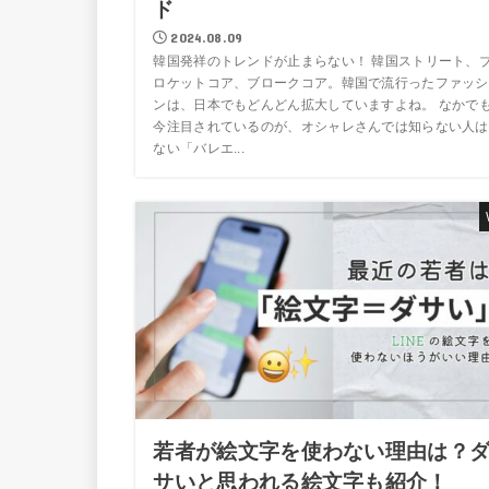
ド
2024.08.09
韓国発祥のトレンドが止まらない！ 韓国ストリート、
ロケットコア、ブロークコア。韓国で流行ったファッシ
ンは、日本でもどんどん拡大していますよね。 なかで
今注目されているのが、オシャレさんでは知らない人は
ない「バレエ...
若者が絵文字を使わない理由は？
サいと思われる絵文字も紹介！