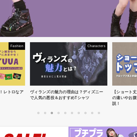
Fashion
Characters
目！レトロなア
ヴィランズの魅力の理由は？ディズニー
【ショート丈
で人気の悪役＆おすすめTシャツ
の違いやお腹
説！
1
2
3
4
5
6
7
8
9
10