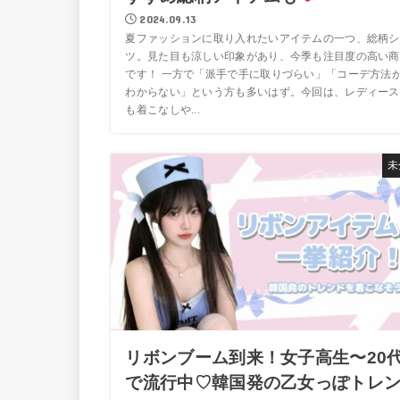
2024.09.13
夏ファッションに取り入れたいアイテムの一つ、総柄シ
ツ。見た目も涼しい印象があり、今季も注目度の高い商
です！ 一方で「派手で手に取りづらい」「コーデ方法
わからない」という方も多いはず。今回は、レディース
も着こなしや...
未
リボンブーム到来！女子高生〜20
で流行中♡韓国発の乙女っぽトレ