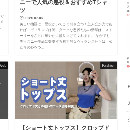
ニーで人気の悪役＆おすすめTシャ
ツ
で
2024.07.05
メ
美しい物語は、悪役がいてこそ引き立つ！主人公が光であ
。
れば、ヴィランズは闇。ダークな悪役たちの活躍は、スト
ーリーをさらに華やかに盛り上げてくれます。 なかでも
ディズニー作品に登場する魅力的なヴィランズたちは、私
たちの心をつ...
Web
Fashion
E
お
【ショート丈トップス】クロップド