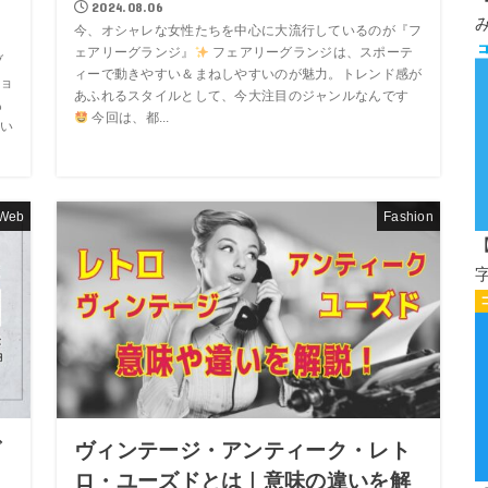
2024.08.06
今、オシャレな女性たちを中心に大流行しているのが『フ
ェアリーグランジ』
フェアリーグランジは、スポーテ
ブ
ィーで動きやすい＆まねしやすいのが魅力。トレンド感が
ョ
あふれるスタイルとして、今大注目のジャンルなんです
も
今回は、都...
い
Web
Fashion
【
ダ
ヴィンテージ・アンティーク・レト
ロ・ユーズドとは｜意味の違いを解