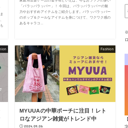
家庭用音楽ゲームの金字塔といえば、今なおファンの多い
「パラッパラッパー」！ 今回は、パラッパラッパーの魅
メ
力やおすすめアイテムをご紹介します。パラッパラッパー
ま
のポップ＆クールなアイテムを身につけて、ワクワク感の
、
あるキャラコ...
も
hion
Fashion
ー
MYUUAの中華ポーチに注目！レト
お
ロなアジアン雑貨がトレンド中
2024.09.06