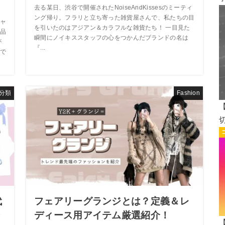
去る某日、渋谷で開催されたNoiseAndKissesのミーティ
ング帰り。フラリと立ち寄った雑貨屋さんで、私たちの目
ャ
を引いたのはアジアン＆カラフルな雑貨たち！ 一目見た
品
瞬間にノイキススタッフの心をつかんだブランドの名は
が
『...
で
分類
Fashion
代
フェアリーグランジとは？定義＆レ
ン
ディース用アイテム厳選紹介！