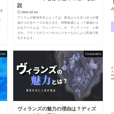
説
あ
2024.07.26
、
アイテムや製造年月によっては、新品よりも古いほうが価
若
値が上がるケースがあります。時間経過によって価値が上
っ
がるアイテムは「ヴィンテージ」や「アンティーク」と称
され、ブランドのファンやコレクターなどにより高値で取
引されます。...
hion
Characters
ン
ヴィランズの魅力の理由は？ディズ