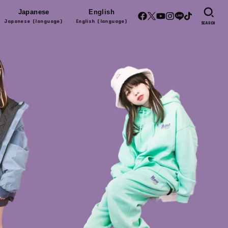
Japanese
English
Japanese (language)
English (language)
SEARCH