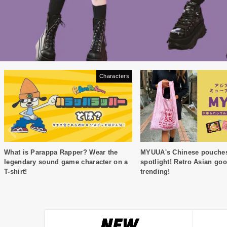
Characters
What is Parappa Rapper? Wear the
MYUUA's Chinese pouches 
legendary sound game character on a
spotlight! Retro Asian go
T-shirt!
trending!