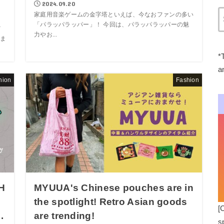
2024.09.20
家庭用音楽ゲームの金字塔といえば、今なおファンの多い
「パラッパラッパー」！ 今回は、パラッパラッパーの魅
メ
力やお...
ま
*
a
hion
Fashion
 H
MYUUA's Chinese pouches are in
the spotlight! Retro Asian goods
[
.
are trending!
s