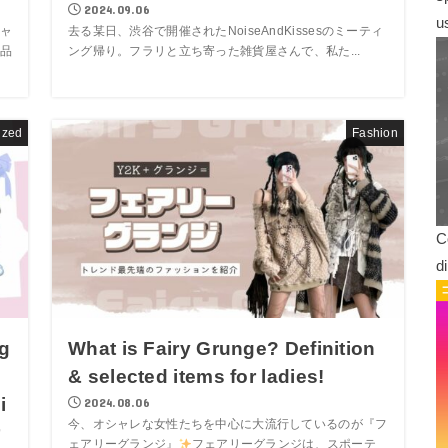
2024.09.06
u
ャ
去る某日、渋谷で開催されたNoiseAndKissesのミーティ
品
ング帰り。フラリと立ち寄った雑貨屋さんで、私た...
ized
Fashion
C
d
ig
What is Fairy Grunge? Definition
& selected items for ladies!
i
2024.08.06
今、オシャレな女性たちを中心に大流行しているのが『フ
r
ェアリーグランジ』
フェアリーグランジは、スポーテ