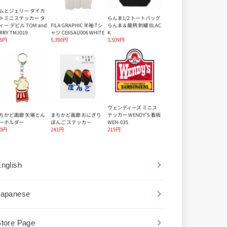
nglish
Japanese
Store Page