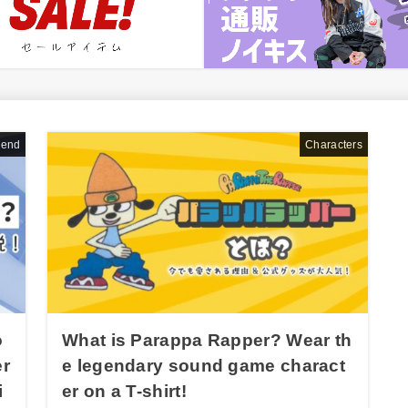
rend
Characters
o
What is Parappa Rapper? Wear th
er
e legendary sound game charact
i
er on a T-shirt!