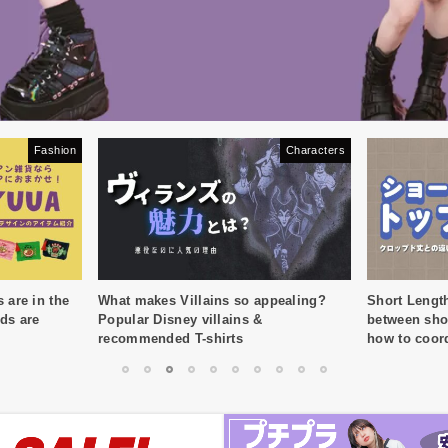
Fashion
Characters
are in the
What makes Villains so appealing?
Short Length
ods are
Popular Disney villains &
between sho
recommended T-shirts
how to coor
your belly!
1
2
3
4
5
6
7
8
9
10