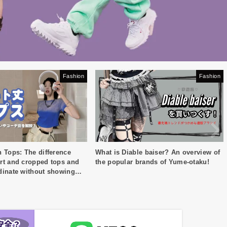
Fashion
Fashion
 Tops: The difference
What is Diable baiser? An overview of
rt and cropped tops and
the popular brands of Yume-otaku!
dinate without showing