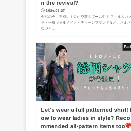
n the revival?
2024.09.27
令和の今、平成レトロが空前のブーム中！ フィルムカ
ラ・平成ギャルメイク・ティーンブランドなど、さまざ
なジャ...
Fas
Let's wear a full patterned shirt!
ow to wear ladies in style? Reco
mmended all-pattern items too