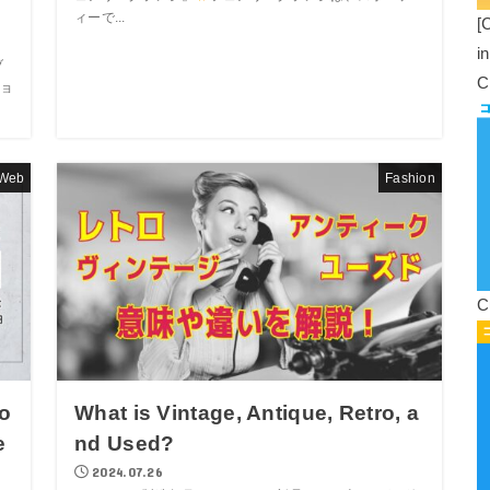
ィーで...
[
i
ブ
C
ョ
Web
Fashion
C
o
What is Vintage, Antique, Retro, a
e
nd Used?
2024.07.26