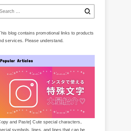
Search
for:
This blog contains promotional links to products
nd services. Please understand.
Popular Articles
Copy and Paste] Cute special characters,
pecial symbols, lines, and lines that can be