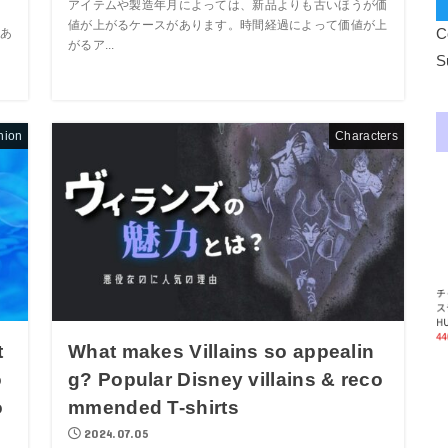
アイテムや製造年月によっては、新品よりも古いほうが価
値が上がるケースがあります。時間経過によって価値が上
C
あ
がるア...
、
S
hion
Characters
t
What makes Villains so appealin
o
g? Popular Disney villains & reco
o
mmended T-shirts
2024.07.05