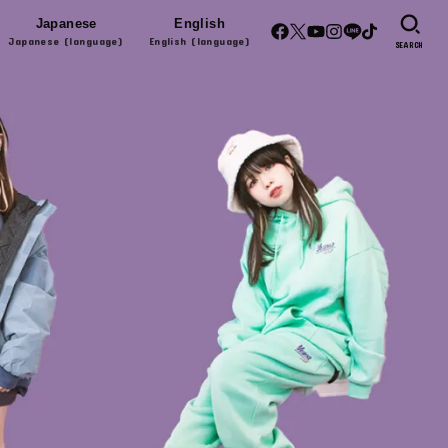
Japanese
English
Japanese (language)
English (language)
SEARCH