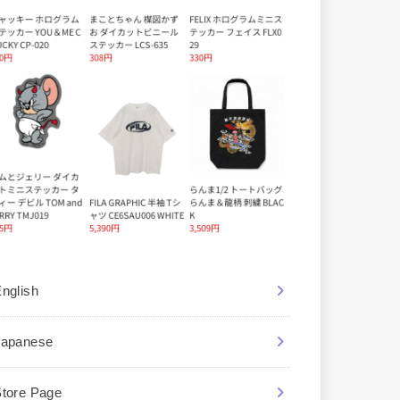
nglish
Japanese
Store Page