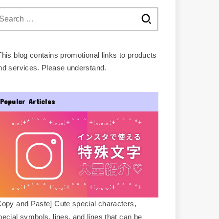
Search
for:
This blog contains promotional links to products
nd services. Please understand.
Popular Articles
Copy and Paste] Cute special characters,
pecial symbols, lines, and lines that can be