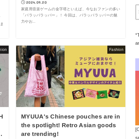
2024.09.20
家庭用音楽ゲームの金字塔といえば、今なおファンの多い
「パラッパラッパー」！ 今回は、パラッパラッパーの魅
メ
力やお...
ま
*
a
hion
Fashion
 H
MYUUA's Chinese pouches are in
the spotlight! Retro Asian goods
[
.
are trending!
s