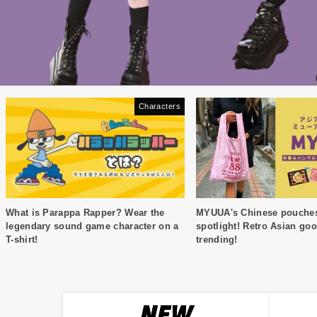
Characters
What is Parappa Rapper? Wear the
MYUUA's Chinese pouches 
legendary sound game character on a
spotlight! Retro Asian go
T-shirt!
trending!