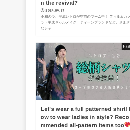
n the revival?
2024.09.27
令和の今、平成レトロが空前のブーム中！ フィルムカ
ラ・平成ギャルメイク・ティーンブランドなど、さまざ
なジャ...
Fas
Let's wear a full patterned shirt!
ow to wear ladies in style? Reco
mmended all-pattern items too