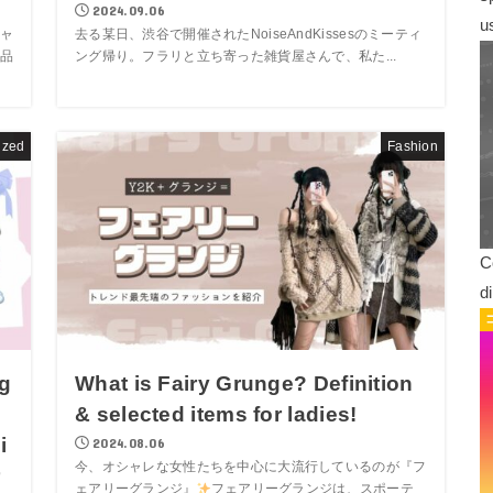
2024.09.06
u
ャ
去る某日、渋谷で開催されたNoiseAndKissesのミーティ
品
ング帰り。フラリと立ち寄った雑貨屋さんで、私た...
ized
Fashion
C
d
ig
What is Fairy Grunge? Definition
& selected items for ladies!
i
2024.08.06
今、オシャレな女性たちを中心に大流行しているのが『フ
r
ェアリーグランジ』
フェアリーグランジは、スポーテ