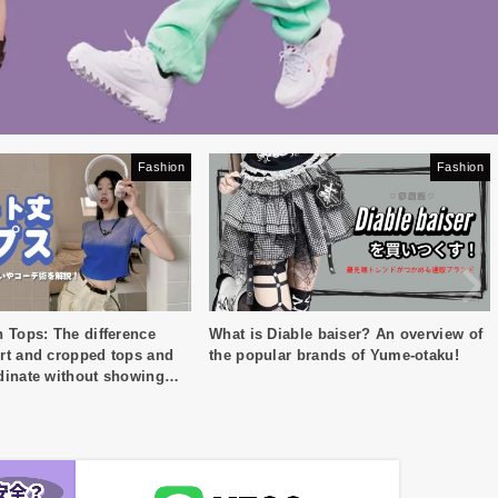
Fashion
Fashion
 Tops: The difference
What is Diable baiser? An overview of
rt and cropped tops and
the popular brands of Yume-otaku!
dinate without showing