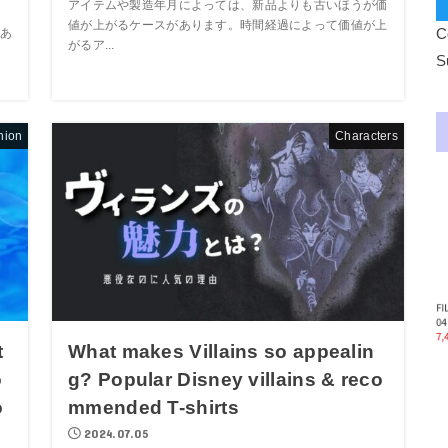
アイテムや製造年月によっては、新品よりも古いほうが価
値が上がるケースがあります。時間経過によって価値が上
C
あ
がるア...
、
S
hion
Characters
t
What makes Villains so appealin
o
g? Popular Disney villains & reco
o
mmended T-shirts
2024.07.05