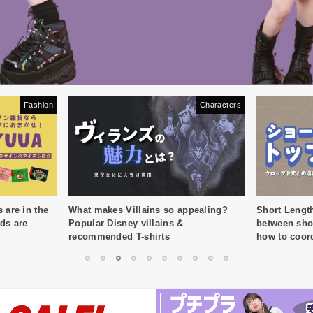
Fashion
Characters
are in the
What makes Villains so appealing?
Short Length
ods are
Popular Disney villains &
between sho
recommended T-shirts
how to coor
your belly!
1
2
3
4
5
6
7
8
9
10