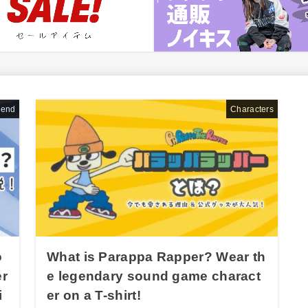
rend
Characters
o
What is Parappa Rapper? Wear th
er
e legendary sound game charact
i
er on a T-shirt!