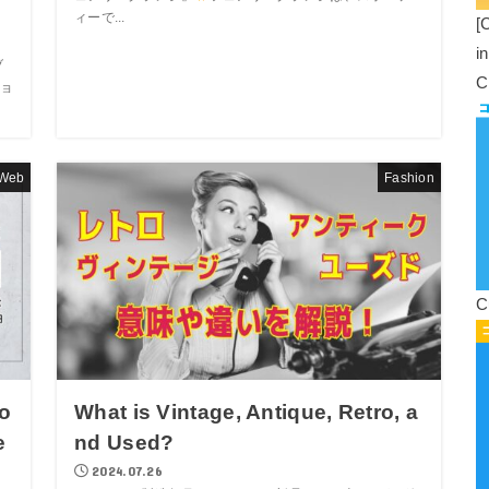
ィーで...
[
i
ブ
C
ョ
Web
Fashion
C
o
What is Vintage, Antique, Retro, a
e
nd Used?
2024.07.26