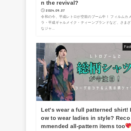
n the revival?
2024.09.27
令和の今、平成レトロが空前のブーム中！ フィルムカ
ラ・平成ギャルメイク・ティーンブランドなど、さまざ
なジャ...
Fas
Let's wear a full patterned shirt!
ow to wear ladies in style? Reco
mmended all-pattern items too