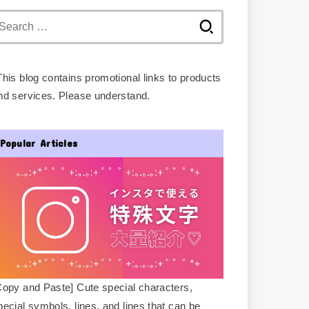
Search
for:
This blog contains promotional links to products
nd services. Please understand.
Popular Articles
Copy and Paste] Cute special characters,
pecial symbols, lines, and lines that can be