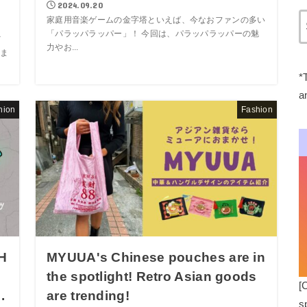
2024.09.20
家庭用音楽ゲームの金字塔といえば、今なおファンの多い
「パラッパラッパー」！ 今回は、パラッパラッパーの魅
メ
力やお...
ま
*
a
hion
Fashion
 H
MYUUA's Chinese pouches are in
the spotlight! Retro Asian goods
[
.
are trending!
s