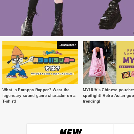
Characters
What is Parappa Rapper? Wear the
MYUUA's Chinese pouches 
legendary sound game character on a
spotlight! Retro Asian go
T-shirt!
trending!