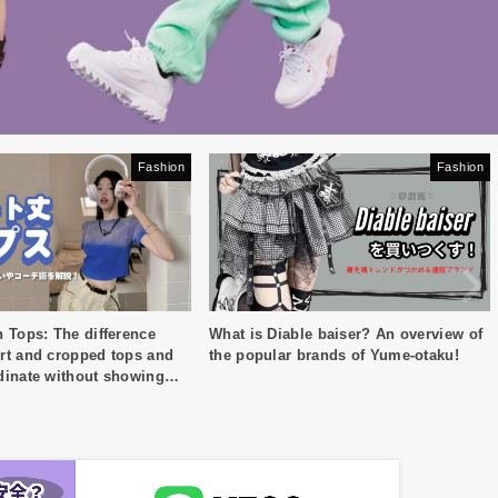
Fashion
Fashion
 Tops: The difference
What is Diable baiser? An overview of
rt and cropped tops and
the popular brands of Yume-otaku!
dinate without showing