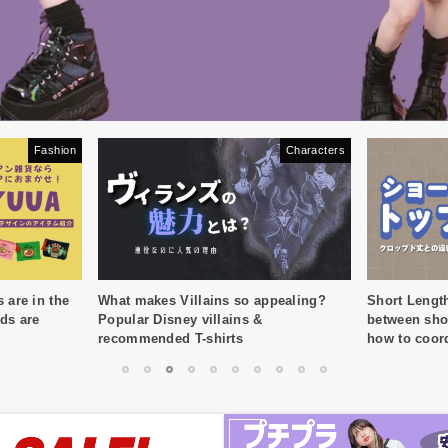
Fashion
Characters
are in the
What makes Villains so appealing?
Short Length
ods are
Popular Disney villains &
between sho
recommended T-shirts
how to coor
your belly!
1
2
3
4
5
6
7
8
9
10