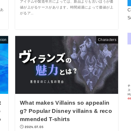
アイテムや製造年月によっては、新品よりも古いほうが価
値が上がるケースがあります。時間経過によって価値が上
C
あ
がるア...
、
S
hion
Characters
t
What makes Villains so appealin
o
g? Popular Disney villains & reco
o
mmended T-shirts
2024.07.05