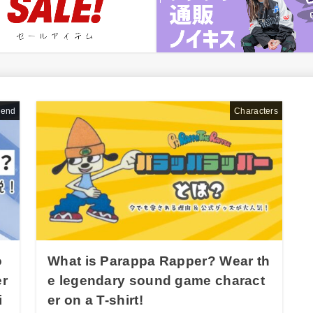
rend
Characters
o
What is Parappa Rapper? Wear th
er
e legendary sound game charact
i
er on a T-shirt!