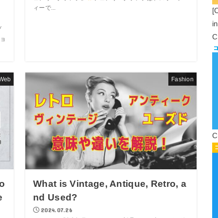
ィーで...
[
i
ブ
C
ョ
Web
Fashion
C
o
What is Vintage, Antique, Retro, a
e
nd Used?
2024.07.26