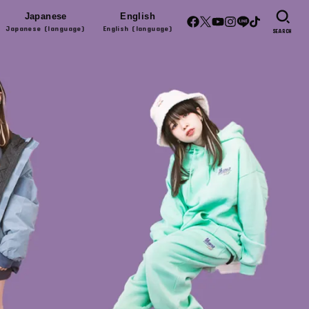
Japanese
English
Japanese (language)
English (language)
SEARCH