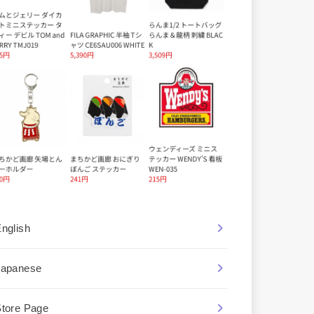
nglish
Japanese
Store Page