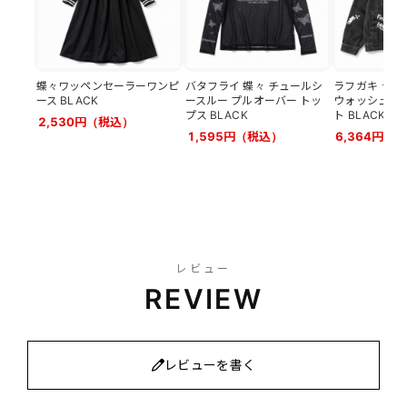
蝶々ワッペンセーラーワンピ
バタフライ 蝶々 チュールシ
ラフガキ ラク
ース BLACK
ースルー プルオーバー トッ
ウォッシュ デ
プス BLACK
ト BLACK
2,530円（税込）
1,595円（税込）
6,364円（
レビュー
REVIEW
レビューを書く