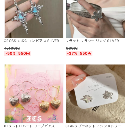
CROSS カボション ピアス SILVER
フラット フラワー リング SILVER
1,100円
880円
-50%
550円
-37%
550円
XTS レトロハート フープピアス
STARS プラネット アシンメトリー