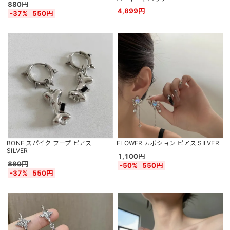
880円
4,899円
-37%
550円
BONE スパイク フープ ピアス
FLOWER カボション ピアス SILVER
SILVER
1,100円
880円
-50%
550円
-37%
550円