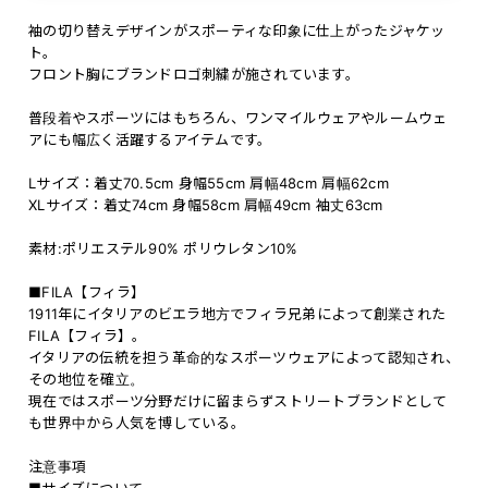
袖の切り替えデザインがスポーティな印象に仕上がったジャケッ
ト。
フロント胸にブランドロゴ刺繍が施されています。
普段着やスポーツにはもちろん、ワンマイルウェアやルームウェ
アにも幅広く活躍するアイテムです。
Lサイズ：着丈70.5cm 身幅55cm 肩幅48cm 肩幅62cm
XLサイズ：着丈74cm 身幅58cm 肩幅49cm 袖丈63cm
素材:ポリエステル90% ポリウレタン10%
■FILA【フィラ】
1911年にイタリアのビエラ地方でフィラ兄弟によって創業された
FILA【フィラ】。
イタリアの伝統を担う革命的なスポーツウェアによって認知され、
その地位を確立。
現在ではスポーツ分野だけに留まらずストリートブランドとして
も世界中から人気を博している。
注意事項