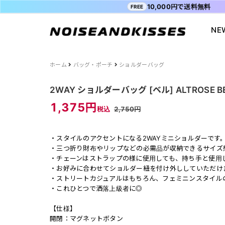
10,000円で送料無料
FREE
NE
会員登録
マイペ
ALL ITEM
ACDC RAG
ショッピングガイド
Tシャツ
Socksmith
お問い合わ
ホーム
バッグ・ポーチ
ショルダーバッグ
WOMEN
VISION STREET WEAR
送料・お支払い方法
ジャケット
MISHKA
ブログ
2WAY ショルダーバッグ [ベル] ALTROSE B
MEN
POWER TO THE PEOPLE
よくあるご質問
スウェット
XTS
INTERNAT
1,375円
税込
2,750円
SALE
FILA
シャツ
Purple Cr
47
キャラジャ
・スタイルのアクセントになる2WAYミニショルダーです
ODD SOX
MYUUA
・三つ折り財布やリップなどの必需品が収納できるサイズ
・チェーンはストラップの様に使用しても、持ち手と使用
まちかど画
・お好みに合わせてショルダー紐を付け外ししていただけ
・ストリートカジュアルはもちろん、フェミニンスタイル
・これひとつで洒落上級者に◎
【仕様】
開閉：マグネットボタン