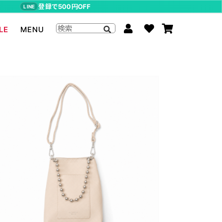
登録で500円OFF
LINE
LE
MENU
ジョジョの奇妙な冒険
The Beatles
らんま1/2
ムーミン
P-CHAN
キャスパー
アーティストグッズ