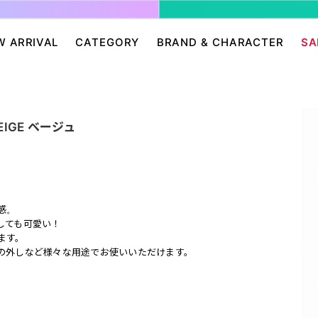
W ARRIVAL
CATEGORY
BRAND & CHARACTER
SA
ージ/ログイン
せ
パンツ・スカート
グレムリン
アクセサリー
プリングルズ
ワンピース
ドラゴンボール
帽子・雑貨
guernika
EIGE ベージュ
・ニット
IONAL
バッグ
Dr.スランプ アラレちゃん
シューズ・靴下
BETTY BOOP
eam
チャッキー
会員０円ノベルティ
FELIX THE CAT
ン
ディズニー
エンジェルブルー
。
サンリオ
スポンジ・ボブ
感。
しても可愛い！
廊
HARIBO
テレタビーズ
ます。
の外しなど様々な用途でお使いいただけます。