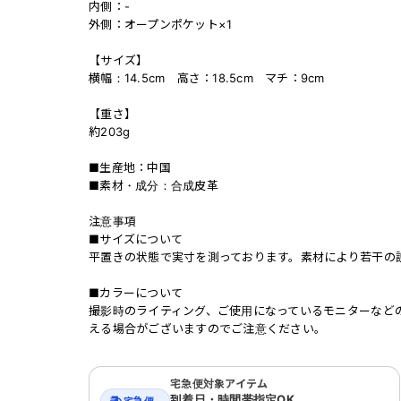
内側：-
外側：オープンポケット×1
【サイズ】
横幅：14.5cm 高さ：18.5cm マチ：9cm
【重さ】
約203g
■生産地：中国
■素材・成分：合成皮革
注意事項
■サイズについて
平置きの状態で実寸を測っております。素材により若干の
■カラーについて
撮影時のライティング、ご使用になっているモニターなど
える場合がございますのでご注意ください。
宅急便対象アイテム
到着日・時間帯指定OK