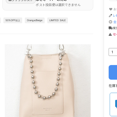
クリックポスト
ポスト投函便は選択できません
お
レ
50%OFF以上
Orange/Beige
LIMITED SALE
会
東
セ
在庫