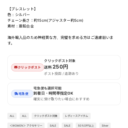
【ブレスレット】
色：シルバー
チェーン長さ：約15cm(アジャスター約5cm)
素材：亜鉛合金
海外輸入品のため神経質な方、完璧を求める方はご遠慮願いま
す。
クリックポスト対象
250円
送料
クリックポスト
ポスト投函 / 追跡あり
宅急便も選択可能
到着日・時間帯指定OK
宅急便
確実に受け取りたい場合におすすめ
ALL
ALL
クリックポスト対象
レディースアイテム
＜WOMEN＞ アクセサリー
SALE
SALE
50%OFF以上
Silver