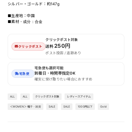
シルバー・ゴールド：約147g
■生産地：中国
■素材・成分：合金
クリックポスト対象
250円
送料
クリックポスト
ポスト投函 / 追跡あり
宅急便も選択可能
到着日・時間帯指定OK
宅急便
確実に受け取りたい場合におすすめ
ALL
ALL
クリックポスト対象
レディースアイテム
＜WOMEN＞ 帽子・雑貨
SALE
SALE
1000円以下
Gold