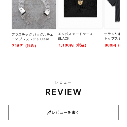
エンボス カードケース
サテンリボン 
プラスチック バックルチェ
BLACK
トップス BLA
ーン ブレスレット Clear
1,100円（税込）
880円（税
715円（税込）
レビュー
REVIEW
レビューを書く