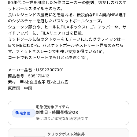
90年代に一世を風靡した名作スニーカーの復刻。懐かしのバスケ
ットボールスタイルそのもの。
長いレジェンドの歴史に名を連ねる、伝説的なFILA契約NBA選手
のシグネチャーを冠したバスケットボールシューズ。
シュータン部分や、ヒールにFILAボックスロゴ、アッパーや、サ
イドアッパーに、FILAリニアロゴを搭載。
ミッドソールに彼のタトゥーをモチーフにしたグラフィックは一
目でMBとわかる。バスケットボールやストリート界隈のみなら
ず、フィットネスシーンでも強い支持を得ている1足。
コートでもストリートでも目と心を惹く1足。
メーカー品番 : USS23007001
商品番号 : 505170412
素材 : 甲材:合成皮革 底材:ゴム底
原産国 : 中国
宅急便対象アイテム
到着日・時間帯指定OK
宅急便
受け取りが確実な配送方法です
クリックポスト対象外