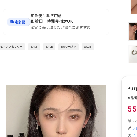
宅急便も選択可能
到着日・時間帯指定OK
宅急便
確実に受け取りたい場合におすすめ
EN＞ アクセサリー
SALE
SALE
1000円以下
SALE
Pu
商品番号
5
お
レ
会