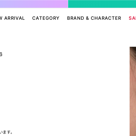
W ARRIVAL
CATEGORY
BRAND & CHARACTER
SA
ージ/ログイン
せ
パンツ・スカート
グレムリン
アクセサリー
プリングルズ
ワンピース
ドラゴンボール
帽子・雑貨
guernika
6
・ニット
IONAL
バッグ
Dr.スランプ アラレちゃん
シューズ・靴下
BETTY BOOP
eam
チャッキー
会員０円ノベルティ
FELIX THE CAT
ン
ディズニー
エンジェルブルー
サンリオ
スポンジ・ボブ
廊
HARIBO
テレタビーズ
います。