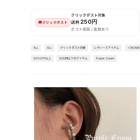
クリックポスト対象
250円
送料
クリックポスト
ポスト投函 / 追跡あり
ALL
ALL
クリックポスト対象
レディースアイテム
＜WOM
50%OFF以上
500円以下のアイテム
Purple Cream