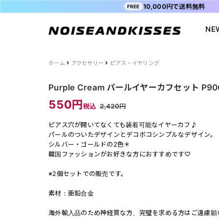
10,000円で送料無料
FREE
NE
会員登録
マイペ
ALL ITEM
ACDC RAG
ショッピングガイド
Tシャツ
Socksmith
お問い合わ
ホーム
アクセサリー
ピアス・イヤリング
WOMEN
VISION STREET WEAR
送料・お支払い方法
ジャケット
MISHKA
ブログ
Purple Cream パールイヤーカフセット P90
MEN
POWER TO THE PEOPLE
よくあるご質問
スウェット
XTS
INTERNAT
550円
税込
2,420円
SALE
FILA
シャツ
Purple Cr
ピアス穴が開いてなくても装着可能なイヤーカフ♪
47
キャラジャ
パールのついたデザインとデコボコシンプルなデザイン。
ODD SOX
MYUUA
シルバー・ゴールドの2色＊
韓国ファッションがお好きな方におすすめです♡
まちかど画
※2個セットでの販売です。
素材：亜鉛合金
海外輸入品のため神経質な方、完璧を求める方はご遠慮願