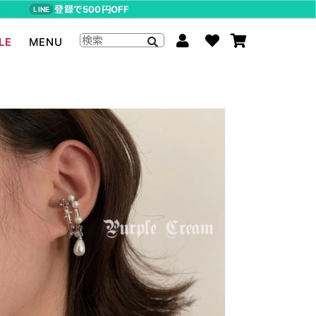
登録で500円OFF
LINE
LE
MENU
ジョジョの奇妙な冒険
The Beatles
らんま1/2
ムーミン
P-CHAN
キャスパー
アーティストグッズ