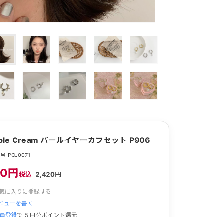
rple Cream パールイヤーカフセット P906
 PCJ0071
50円
税込
2,420円
気に入りに登録する
ビューを書く
員登録
で
5
円分ポイント還元