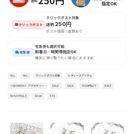
クリックポスト対象
250円
送料
クリックポスト
ポスト投函 / 追跡あり
宅急便も選択可能
到着日・時間帯指定OK
宅急便
確実に受け取りたい場合におすすめ
ALL
ALL
クリックポスト対象
レディースアイテム
＜WOMEN＞ アクセサリー
SALE
SALE
1000円以下
SALE
50%OFF以上
Silver
XTS