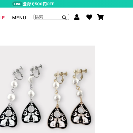
登録で500円OFF
LINE
LE
MENU
ジョジョの奇妙な冒険
The Beatles
らんま1/2
ムーミン
P-CHAN
キャスパー
アーティストグッズ