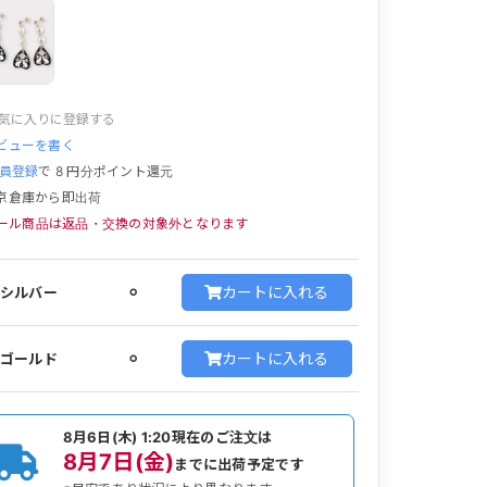
気に入りに登録する
ビューを書く
員登録
で
8
円分ポイント還元
京倉庫から即出荷
ール商品は返品・交換の対象外となります
カートに入れる
シルバー
⚪︎
カートに入れる
ゴールド
⚪︎
8月6日(木) 1:20
現在のご注文は
8月7日(金)
までに出荷予定です