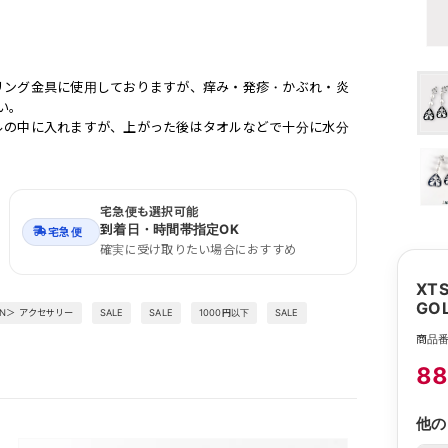
リング金具に使用しておりますが、痒み・発疹・かぶれ・炎
い。
ルの中に入れますが、上がった後はタオルなどで十分に水分
宅急便も選択可能
到着日・時間帯指定OK
宅急便
確実に受け取りたい場合におすすめ
XT
GOL
EN＞ アクセサリー
SALE
SALE
1000円以下
SALE
商品番号
8
他の