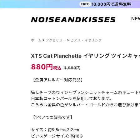
10,000円で送料無料
FREE
NE
会員登録
マイペ
ALL ITEM
ACDC RAG
ショッピングガイド
Tシャツ
Socksmith
お問い合わ
ホーム
アクセサリー
ピアス・イヤリング
WOMEN
VISION STREET WEAR
送料・お支払い方法
ジャケット
MISHKA
ブログ
XTS Cat Planchette イヤリング ツインキャッ
MEN
POWER TO THE PEOPLE
よくあるご質問
スウェット
XTS
INTERNAT
880円
税込
1,980円
SALE
FILA
シャツ
Purple Cr
【金属アレルギー対応商品】
47
キャラジャ
ODD SOX
MYUUA
猫モチーフのウィジャプランシェットチャームのキュート
日本製コットンパールを使用しております。
まちかど画
こちらは金具の色がシルバー・ゴールドからお選び頂けま
【1ペアでの販売です】
サイズ：約6.5cm×2.2cm
ピアスゲージサイズ: 約18G