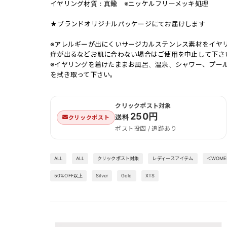
イヤリング材質：真鍮 ※ニッケルフリーメッキ処理
★ブランドオリジナルパッケージにてお届けします
※アレルギーが出にくいサージカルステンレス素材をイヤ
症が出るなどお肌に合わない場合はご使用を中止して下さ
※イヤリングを着けたままお風呂、温泉、シャワー、プー
を拭き取って下さい。
クリックポスト対象
250円
送料
クリックポスト
ポスト投函 / 追跡あり
ALL
ALL
クリックポスト対象
レディースアイテム
＜WOM
50%OFF以上
Silver
Gold
XTS