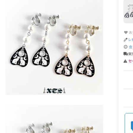
お
レ
会
東
セ