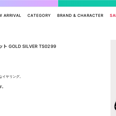
W ARRIVAL
CATEGORY
BRAND & CHARACTER
SA
ージ/ログイン
せ
パンツ・スカート
グレムリン
アクセサリー
プリングルズ
ワンピース
ドラゴンボール
帽子・雑貨
guernika
ト GOLD SILVER TS0299
・ニット
IONAL
バッグ
Dr.スランプ アラレちゃん
シューズ・靴下
BETTY BOOP
eam
チャッキー
会員０円ノベルティ
FELIX THE CAT
ン
ディズニー
エンジェルブルー
サンリオ
スポンジ・ボブ
なイヤリング。
廊
HARIBO
テレタビーズ
す。