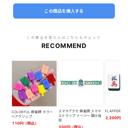
この商品を購入する
この商品を見た人はこちらもチェック
RECOMMEND
スマホアクセ 麻雀牌 スマホ
FLAPPER 
COLORFUL 麻雀牌 カラー
ストラップ イーソー 国士無
ヘアクリップ
2,200円（
双
110円（税込）
550円（税込）