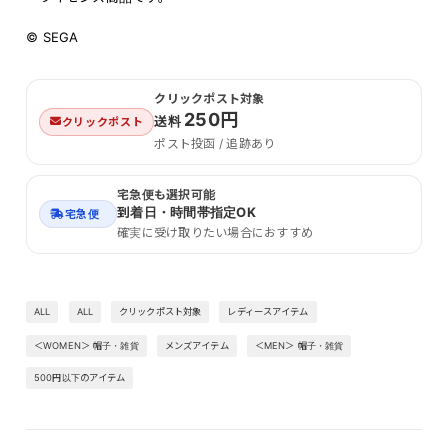
© SEGA
クリックポスト対象
250円
送料
クリックポスト
ポスト投函 / 追跡あり
宅急便も選択可能
到着日・時間帯指定OK
宅急便
確実に受け取りたい場合におすすめ
ALL
ALL
クリックポスト対象
レディースアイテム
＜WOMEN＞ 帽子・雑貨
メンズアイテム
＜MEN＞ 帽子・雑貨
500円以下のアイテム