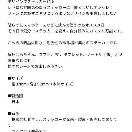
デザインでステッカーに♪
レトロな雰囲気のあるステッカーは可愛らしいしオシャレ！
ファンは思わずニヤリとするようなデザインも用意しました♪
貼らずにスマホケースなどに挟んで使うのもオススメ◎
その日の気分でステッカーを変えて自分好みにカスタム可能です。
こちらの商品は耐水、耐光性のある塩ビ素材のステッカーです。
屋外はもちろん、スマホ、PC、タブレット、ノートや手帳、大型
家電などにも！
様々なシーンでお楽しみ下さい。
■サイズ
幅37mm×高さ52mm（本体サイズ）
■製造国
日本
■備考
株式会社ゼネラルステッカーが企画・製造・販売しておりま
す、
ライセンス商品です。