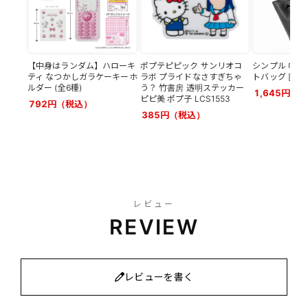
【中身はランダム】ハローキ
ポプテピピック サンリオコ
シンプル 巾着付
ティ なつかしガラケーキーホ
ラボ プライドなさすぎちゃ
トバッグ [バルゴ
ルダー (全6種)
う？ 竹書房 透明ステッカー
1,645円（
ピピ美 ポプ子 LCS1553
792円（税込）
385円（税込）
レビュー
REVIEW
レビューを書く