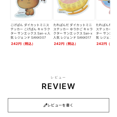
こげぱん ダイカットミニス
たれぱんだ ダイカットミニ
たれぱんだ ダ
テッカー こげぱん キャラク
ステッカー ゆりかご キャラ
ステッカー パ
ター サンエックス San-x 人
クター サンエックス San-x
ター サンエック
気 レジェンド SANX007
人気 レジェンド SANX017
気 レジェンド S
242円（税込）
242円（税込）
242円（税
レビュー
REVIEW
レビューを書く