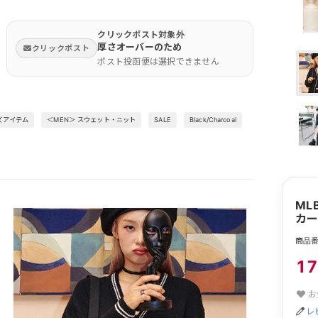
クリックポスト対象外
厚さオーバーのため
クリックポスト
ポスト投函便は選択できません
ズアイテム
＜MEN＞ スウェット・ニット
SALE
Black/Charcoal
ML
カー
商品番号
17
お
レ