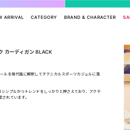
W ARRIVAL
CATEGORY
BRAND & CHARACTER
SA
ージ/ログイン
せ
パンツ・スカート
グレムリン
アクセサリー
プリングルズ
ワンピース
ドラゴンボール
帽子・雑貨
guernika
ク カーディガン BLACK
・ニット
IONAL
バッグ
Dr.スランプ アラレちゃん
シューズ・靴下
BETTY BOOP
eam
チャッキー
会員０円ノベルティ
FELIX THE CAT
ースボールを現代風に解釈してテクニカルスポーツカジュルに落
ン
ディズニー
エンジェルブルー
サンリオ
スポンジ・ボブ
はシンプルかつトレンドをしっかりと押さえており、アクテ
廊
HARIBO
テレタビーズ
愛されています。
。