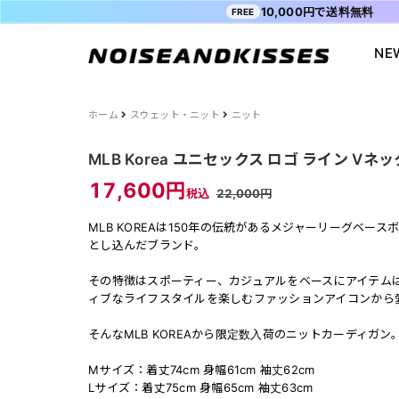
10,000円で送料無料
FREE
NE
会員登録
マイペ
ALL ITEM
ACDC RAG
ショッピングガイド
Tシャツ
Socksmith
お問い合わ
ホーム
スウェット・ニット
ニット
WOMEN
VISION STREET WEAR
送料・お支払い方法
ジャケット
MISHKA
ブログ
MLB Korea ユニセックス ロゴ ライン Vネッ
MEN
POWER TO THE PEOPLE
よくあるご質問
スウェット
XTS
INTERNAT
17,600円
税込
22,000円
SALE
FILA
シャツ
Purple Cr
MLB KOREAは150年の伝統があるメジャーリーグベ
47
キャラジャ
とし込んだブランド。
ODD SOX
MYUUA
その特徴はスポーティー、カジュアルをベースにアイテム
まちかど画
ィブなライフスタイルを楽しむファッションアイコンから
そんなMLB KOREAから限定数入荷のニットカーディガン
Mサイズ：着丈74cm 身幅61cm 袖丈62cm
Lサイズ：着丈75cm 身幅65cm 袖丈63cm