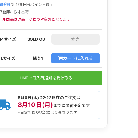
員登録
で
176
円分ポイント還元
京倉庫から即出荷
ール商品は返品・交換の対象外となります
Mサイズ
SOLD OUT
カートに入れる
Lサイズ
残り1
LINEで再入荷通知を受け取る
8月6日(木) 22:23
現在のご注文は
8月10日(月)
までに出荷予定です
※目安であり状況により異なります