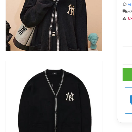
会
東
セ