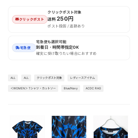
クリックポスト対象
250円
送料
クリックポスト
ポスト投函 / 追跡あり
宅急便も選択可能
到着日・時間帯指定OK
宅急便
確実に受け取りたい場合におすすめ
ALL
ALL
クリックポスト対象
レディースアイテム
＜WOMEN＞ Tシャツ・カットソー
Blue/Navy
ACDC RAG