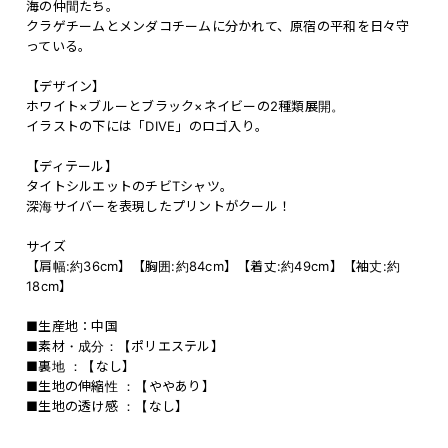
海の仲間たち。
クラゲチームとメンダコチームに分かれて、原宿の平和を日々守
っている。
【デザイン】
ホワイト×ブルーとブラック×ネイビーの2種類展開。
イラストの下には「DIVE」のロゴ入り。
【ディテール】
タイトシルエットのチビTシャツ。
深海サイバーを表現したプリントがクール！
サイズ
【肩幅:約36cm】【胸囲:約84cm】【着丈:約49cm】【袖丈:約
18cm】
■生産地：中国
■素材・成分：【ポリエステル】
■裏地 ：【なし】
■生地の伸縮性 ：【ややあり】
■生地の透け感 ：【なし】