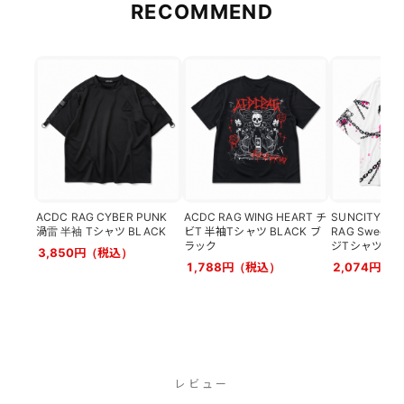
RECOMMEND
ACDC RAG CYBER PUNK
ACDC RAG WING HEART チ
SUNCITY DOL
渦雷 半袖 Tシャツ BLACK
ビT 半袖Tシャツ BLACK ブ
RAG Sweet 
ラック
ジTシャツ WHI
3,850円（税込）
1,788円（税込）
2,074円（
レビュー