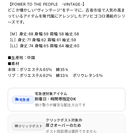
【POWER TO THE PEOPLE -VINTAGE-】
どこか懐かしい”ヴィンテージ”をテーマに、古着市場で人気の高ま
っているアイテムを現代風にアレンジしたアソビゴコロ満載のシリ
ーズです。
［M］身丈:68 身幅:59 肩幅:58 袖丈:58
［L］身丈:71 身幅:62 肩幅:61 袖丈:59
［LL］身丈:74 身幅:65 肩幅:64 袖丈:60
■生産地：中国
■素材
本体：ポリエステル65％ 綿35％
リブ：ポリエステル62％ 綿33％ ポリウレタン5％
宅急便対象アイテム
到着日・時間帯指定OK
宅急便
受け取りが確実な配送方法です
クリックポスト対象外
厚さオーバーのため
クリックポスト
ポスト投函便は選択できません