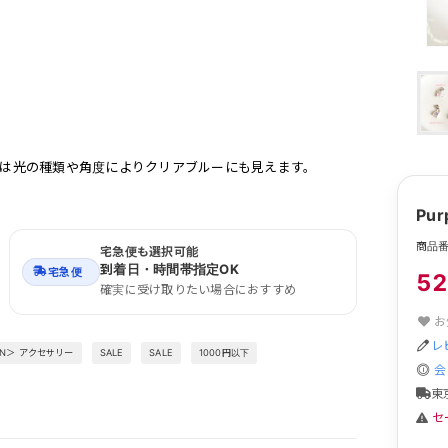
)は光の種類や角度によりクリアブルーにも見えます。
Pu
商品番号
宅急便も選択可能
到着日・時間帯指定OK
宅急便
5
確実に受け取りたい場合におすすめ
お
レ
EN＞ アクセサリー
SALE
SALE
1000円以下
会
東
セ