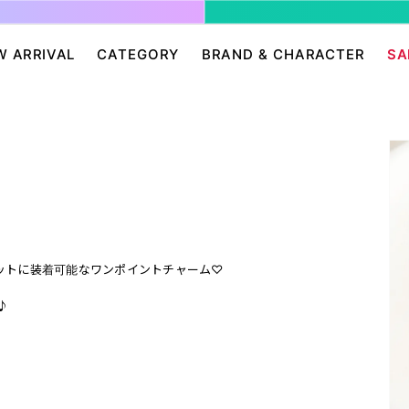
W ARRIVAL
CATEGORY
BRAND & CHARACTER
SA
ージ/ログイン
せ
パンツ・スカート
グレムリン
アクセサリー
プリングルズ
ワンピース
ドラゴンボール
帽子・雑貨
guernika
・ニット
IONAL
バッグ
Dr.スランプ アラレちゃん
シューズ・靴下
BETTY BOOP
eam
チャッキー
会員０円ノベルティ
FELIX THE CAT
ン
ディズニー
エンジェルブルー
サンリオ
スポンジ・ボブ
ットに装着可能なワンポイントチャーム♡
廊
HARIBO
テレタビーズ
♪