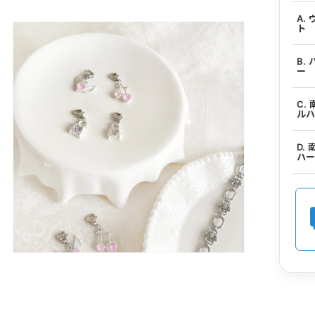
A.
ト
B.
ー
C.
ル
D.
ハ