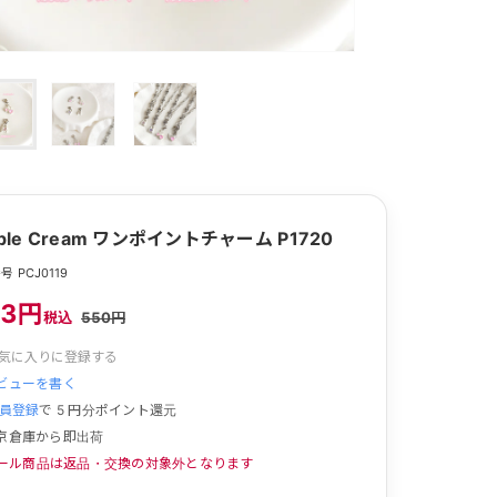
rple Cream ワンポイントチャーム P1720
 PCJ0119
23円
税込
550円
気に入りに登録する
ビューを書く
員登録
で
5
円分ポイント還元
京倉庫から即出荷
ール商品は返品・交換の対象外となります