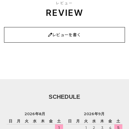
レビュー
REVIEW
レビューを書く
SCHEDULE
2026年8月
2026年9月
日
月
火
水
木
金
土
日
月
火
水
木
金
土
1
1
2
3
4
5