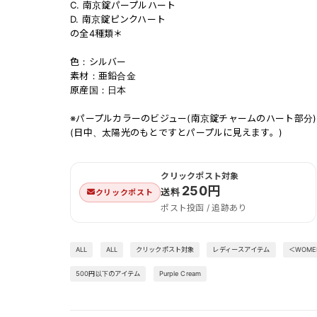
C. 南京錠パープルハート
D. 南京錠ピンクハート
の全4種類＊
色：シルバー
素材：亜鉛合金
原産国：日本
※パープルカラーのビジュー(南京錠チャームのハート部分
(日中、太陽光のもとですとパープルに見えます。)
クリックポスト対象
250円
送料
クリックポスト
ポスト投函 / 追跡あり
ALL
ALL
クリックポスト対象
レディースアイテム
＜WOM
500円以下のアイテム
Purple Cream