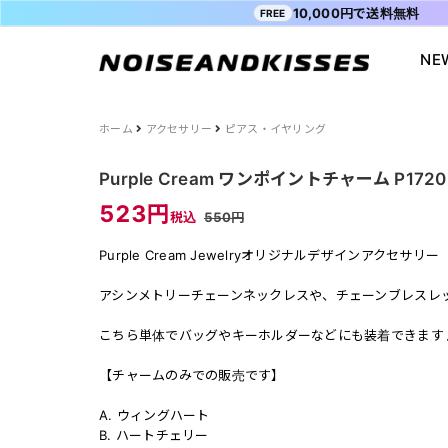
10,000円で送料無料
FREE
NE
会員登録
マイペ
ALL ITEM
ACDC RAG
ショッピングガイド
Tシャツ
Socksmith
お問い合わ
ホーム
アクセサリー
ピアス・イヤリング
WOMEN
VISION STREET WEAR
送料・お支払い方法
ジャケット
MISHKA
ブログ
Purple Cream ワンポイントチャーム P1720
MEN
POWER TO THE PEOPLE
よくあるご質問
スウェット
XTS
INTERNAT
523円
税込
550円
SALE
FILA
シャツ
Purple Cr
Purple Cream Jewelryオリジナルデザインアクセサリー
47
キャラジャ
ODD SOX
MYUUA
アシンメトリーチェーンネックレスや、チェーンブレスレ
まちかど画
こちら単体でバッグやキーホルダーなどにも装着できます
【チャームのみでの販売です】
A. ウィングハート
B. ハートチェリー