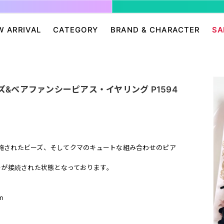
W ARRIVAL
CATEGORY
BRAND & CHARACTER
SA
ージ/ログイン
せ
パンツ・スカート
グレムリン
アクセサリー
プリングルズ
ワンピース
ドラゴンボール
帽子・雑貨
guernika
ビーズ&ベアファンシーピアス・イヤリング P1594
・ニット
IONAL
バッグ
Dr.スランプ アラレちゃん
シューズ・靴下
BETTY BOOP
eam
チャッキー
会員０円ノベルティ
FELIX THE CAT
ン
ディズニー
エンジェルブルー
サンリオ
スポンジ・ボブ
施されたビーズ、そしてクマのキュートな組み合わせのピア
廊
HARIBO
テレタビーズ
バーターが接続された状態となっております。
m