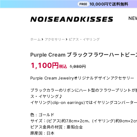
10,000円で送料無料
FREE
NE
会員登録
マイペ
ALL ITEM
ACDC RAG
ショッピングガイド
Tシャツ
Socksmith
お問い合わ
ホーム
アクセサリー
ピアス・イヤリング
WOMEN
VISION STREET WEAR
送料・お支払い方法
ジャケット
MISHKA
ブログ
Purple Cream ブラックフラワーハート
MEN
POWER TO THE PEOPLE
よくあるご質問
スウェット
XTS
INTERNAT
1,100円
税込
1,980円
SALE
FILA
シャツ
Purple Cr
Purple Cream Jewelryオリジナルデザインアクセサリー
47
キャラジャ
ODD SOX
MYUUA
ブラックカラーのリボンにハート型のフラワープリントが
ス・イヤリング♪
まちかど画
イヤリング(clip-on earrings)ではイヤリングコン
色：ゴールド
サイズ：(ピアス)約7.8cm×2cm、(イヤリング)約9cm×2c
ピアス金具の材質：亜鉛合金
原産国：日本