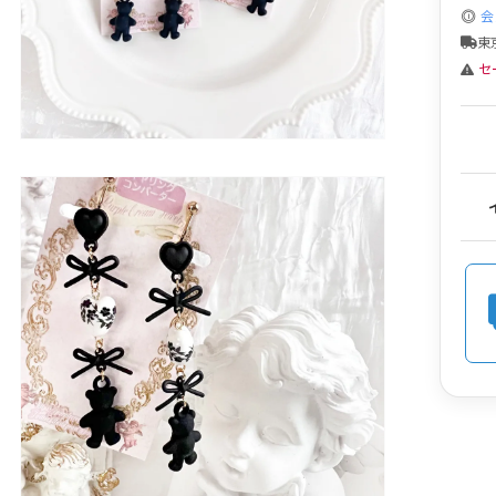
会
東
セ