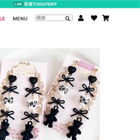
登録で500円OFF
LINE
LE
MENU
ジョジョの奇妙な冒険
The Beatles
らんま1/2
ムーミン
P-CHAN
キャスパー
アーティストグッズ