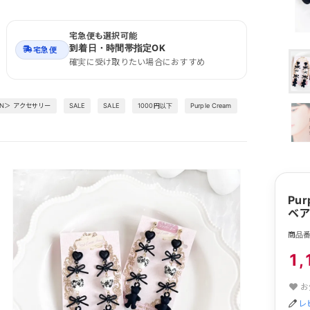
宅急便も選択可能
到着日・時間帯指定OK
宅急便
確実に受け取りたい場合におすすめ
EN＞ アクセサリー
SALE
SALE
1000円以下
Purple Cream
Pu
ベア
商品番号
1,
お
レ