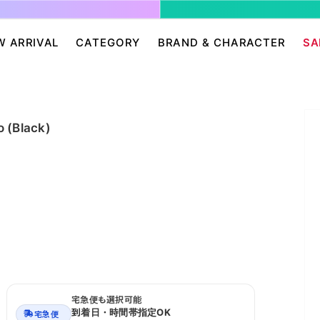
W ARRIVAL
CATEGORY
BRAND & CHARACTER
SA
ージ/ログイン
せ
パンツ・スカート
グレムリン
アクセサリー
プリングルズ
ワンピース
ドラゴンボール
帽子・雑貨
guernika
(Black)
・ニット
IONAL
バッグ
Dr.スランプ アラレちゃん
シューズ・靴下
BETTY BOOP
eam
チャッキー
会員０円ノベルティ
FELIX THE CAT
ン
ディズニー
エンジェルブルー
サンリオ
スポンジ・ボブ
廊
HARIBO
テレタビーズ
宅急便も選択可能
到着日・時間帯指定OK
宅急便