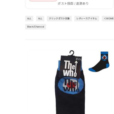
ポスト投函 / 追跡あり
ALL
ALL
クリックポスト対象
レディースアイテム
＜WOM
Black/Charcoal