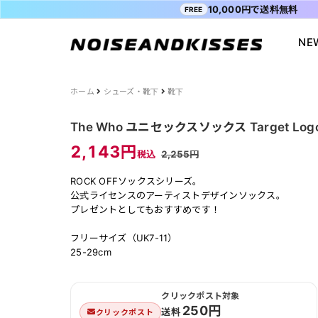
10,000円で送料無料
FREE
NE
会員登録
マイペ
ALL ITEM
ACDC RAG
ショッピングガイド
Tシャツ
Socksmith
お問い合わ
ホーム
シューズ・靴下
靴下
WOMEN
VISION STREET WEAR
送料・お支払い方法
ジャケット
MISHKA
ブログ
The Who ユニセックスソックス Target Logo 
MEN
POWER TO THE PEOPLE
よくあるご質問
スウェット
XTS
INTERNAT
2,143円
税込
2,255円
SALE
FILA
シャツ
Purple Cr
ROCK OFFソックスシリーズ。
47
キャラジャ
公式ライセンスのアーティストデザインソックス。
ODD SOX
MYUUA
プレゼントとしてもおすすめです！
まちかど画
フリーサイズ（UK7-11）
25-29cm
クリックポスト対象
250円
送料
クリックポスト