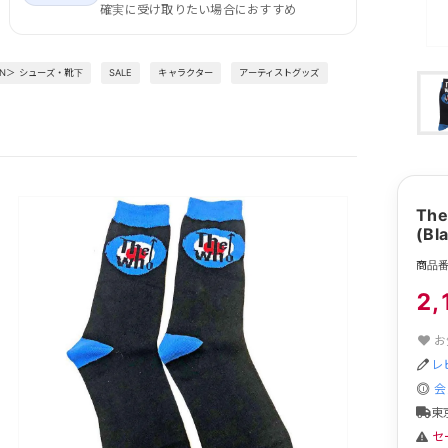
確実に受け取りたい場合におすすめ
EN＞ シューズ・靴下
SALE
キャラクター
アーティストグッズ
Th
(Bl
商品番
2,
お
レ
会
東
セ