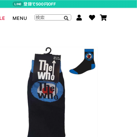
登録で500円OFF
LINE
LE
MENU
ジョジョの奇妙な冒険
The Beatles
らんま1/2
ムーミン
P-CHAN
キャスパー
アーティストグッズ