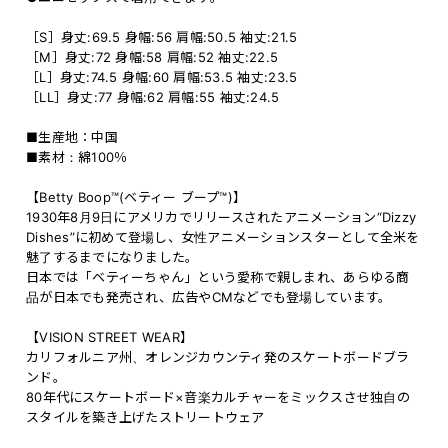
［S］身丈:69.5 身幅:56 肩幅:50.5 袖丈:21.5
［M］身丈:72 身幅:58 肩幅:52 袖丈:22.5
［L］身丈:74.5 身幅:60 肩幅:53.5 袖丈:23.5
［LL］身丈:77 身幅:62 肩幅:55 袖丈:24.5
■生産地：中国
■素材：綿100％
【Betty Boop™(ベティー ブープ™)】
1930年8月9日にアメリカでリリースされたアニメーション“Dizzy
Dishes”に初めて登場し、女性アニメーションスターとして全米を
魅了するまでになりました。
日本では「ベティーちゃん」という愛称で親しまれ、あらゆる商
品が日本でも発売され、広告やCMなどでも登場しています。
【VISION STREET WEAR】
カリフォルニア州、オレンジカウンティ発のスケートボードブラ
ンド。
80年代にスケートボード×音楽カルチャーをミックスさせ独自の
スタイルを築き上げたストリートウェア