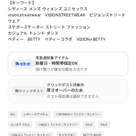
【キーワード】
レディース メンズ ウィメンズ ユニセックス
visionstreetwear VISIONSTREETWEAR ビジョンストリート
ウェア
スケボースケーター ストリート ファッション
カジュアル トレンド ダンス
ベティー BETTY ベティーコラボ VISION×BETTY
宅急便対象アイテム
到着日・時間帯指定OK
宅急便
受け取りが確実な配送方法です
クリックポスト対象外
厚さオーバーのため
クリックポスト
ポスト投函便は選択できません
ALL
レディースアイテム
＜WOMEN＞ Tシャツ・カットソー
メンズアイテム
＜MEN＞ Tシャツ・カットソー
SALE
SALE
＜SALE＞ Tシャツ・カットソー
キャラクター
BETTY BOOP