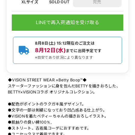
XLサイズ
SOLD OUT
LINEで再入荷通知を受け取る
8月8日(土) 15:12
現在のご注文は
8月12日(水)
までに出荷予定です
※目安であり状況により異なります
◆VISION STREET WEAR ×Betty Boop™◆
スケーターファッションに身を包んだBETTYを描きおろした、
BETTY×VISIONコラボ オリジナルコレクション。
●配色がポイントのラクガキ風デザインT。
●文字の一部は刺繍になっており凹凸感ある仕上がり。
●VISIONを着たベティーちゃんの描きおろしイラスト。
●肌触りの良い綿100％。
●ストリート、古着風コーデにおすすめです。
●ユニセックスで着用できます。