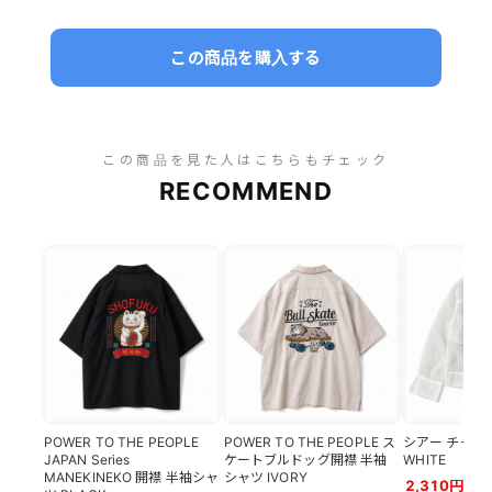
この商品を購入する
この商品を見た人はこちらもチェック
RECOMMEND
POWER TO THE PEOPLE
POWER TO THE PEOPLE ス
シアー チャイ
JAPAN Series
ケートブルドッグ開襟 半袖
WHITE
MANEKINEKO 開襟 半袖シャ
シャツ IVORY
2,310円（