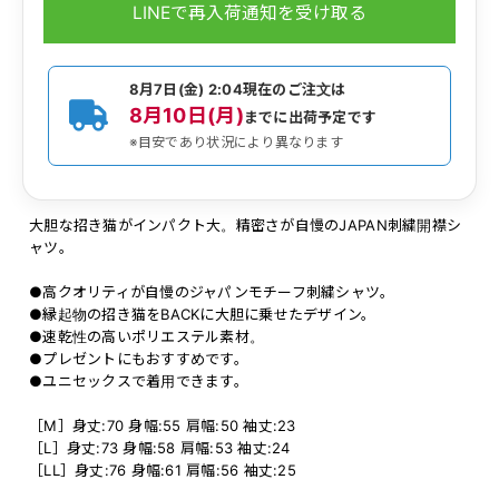
LINEで再入荷通知を受け取る
8月7日(金) 2:04
現在のご注文は
8月10日(月)
までに出荷予定です
※目安であり状況により異なります
大胆な招き猫がインパクト大。精密さが自慢のJAPAN刺繍開襟シ
ャツ。
●高クオリティが自慢のジャパンモチーフ刺繍シャツ。
●縁起物の招き猫をBACKに大胆に乗せたデザイン。
●速乾性の高いポリエステル素材。
●プレゼントにもおすすめです。
●ユニセックスで着用できます。
［M］身丈:70 身幅:55 肩幅:50 袖丈:23
［L］身丈:73 身幅:58 肩幅:53 袖丈:24
［LL］身丈:76 身幅:61 肩幅:56 袖丈:25