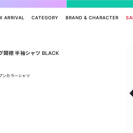
W ARRIVAL
CATEGORY
BRAND & CHARACTER
SA
ージ/ログイン
せ
パンツ・スカート
グレムリン
アクセサリー
プリングルズ
ワンピース
ドラゴンボール
帽子・雑貨
guernika
ッグ開襟 半袖シャツ BLACK
・ニット
IONAL
バッグ
Dr.スランプ アラレちゃん
シューズ・靴下
BETTY BOOP
eam
チャッキー
会員０円ノベルティ
FELIX THE CAT
プンカラーシャツ
ン
ディズニー
エンジェルブルー
サンリオ
スポンジ・ボブ
廊
HARIBO
テレタビーズ