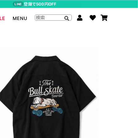
登録で500円OFF
LINE
LE
MENU
ジョジョの奇妙な冒険
The Beatles
らんま1/2
ムーミン
P-CHAN
キャスパー
アーティストグッズ