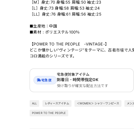
［M］身丈:70 身幅:55 肩幅:50 袖丈:23
［L］身丈:73 身幅:58 肩幅:53 袖丈:24
［LL］身丈:76 身幅:61 肩幅:56 袖丈:25
■生産地：中国
■素材：ポリエステル100％
【POWER TO THE PEOPLE -VINTAGE-】
どこか懐かしい”ヴィンテージ”をテーマに、古着市場で人
コロ満載のシリーズです。
宅急便対象アイテム
到着日・時間帯指定OK
宅急便
受け取りが確実な配送方法です
ALL
レディースアイテム
＜WOMEN＞ シャツ・ワンピース
メン
POWER TO THE PEOPLE