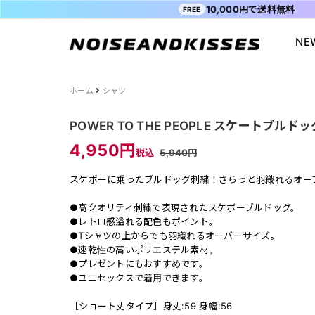
10,000円で送料無料
FREE
NE
会員登録
マイペ
ALL ITEM
ACDC RAG
ショッピングガイド
Tシャツ
Socksmith
お問い合わ
ホーム
シャツ
WOMEN
VISION STREET WEAR
送料・お支払い方法
ジャケット
MISHKA
ブログ
POWER TO THE PEOPLE スケートブルド
MEN
POWER TO THE PEOPLE
よくあるご質問
スウェット
XTS
INTERNAT
4,950円
税込
5,940円
SALE
FILA
シャツ
Purple Cr
スケボーに乗ったブルドッグ刺繍！さらっと羽織れるオー
47
キャラジャ
ODD SOX
MYUUA
●高クオリティ刺繍で表現されたスケボーブルドッグ。
●レトロ感溢れる配色もポイント。
まちかど画
●Tシャツの上からでも羽織れるオーバーサイズ。
●速乾性の高いポリエステル素材。
●プレゼントにもおすすめです。
●ユニセックスで着用できます。
［ショート丈タイプ］身丈:59 身幅:56