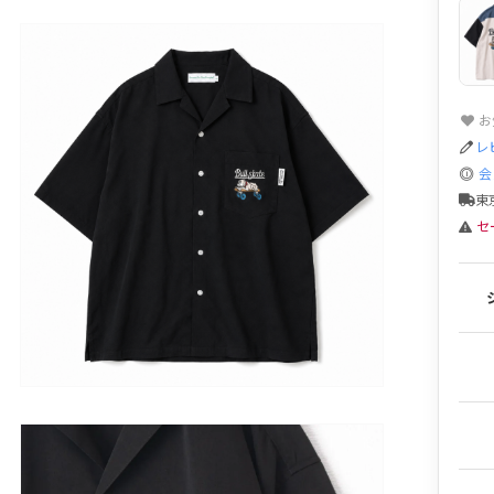
お
レ
会
東
セ