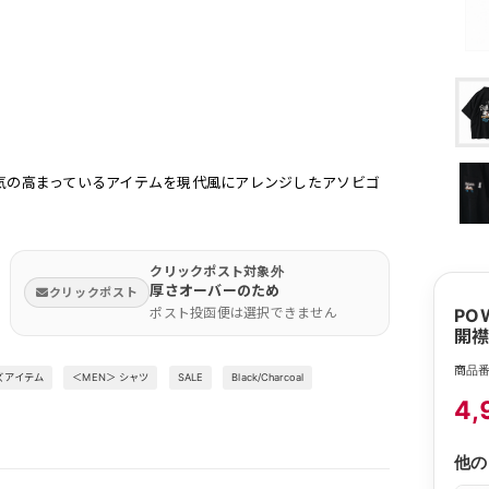
気の高まっているアイテムを現代風にアレンジしたアソビゴ
クリックポスト対象外
厚さオーバーのため
クリックポスト
ポスト投函便は選択できません
PO
開襟
商品番
ズアイテム
＜MEN＞ シャツ
SALE
Black/Charcoal
4,
他の