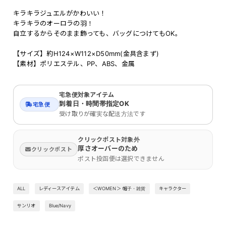
キラキラジュエルがかわいい！
キラキラのオーロラの羽！
自立するからそのまま飾っても、バッグにつけてもOK。
【サイズ】約H124×W112×D50mm(金具含まず)
【素材】ポリエステル、PP、ABS、金属
宅急便対象アイテム
到着日・時間帯指定OK
宅急便
受け取りが確実な配送方法です
クリックポスト対象外
厚さオーバーのため
クリックポスト
ポスト投函便は選択できません
ALL
レディースアイテム
＜WOMEN＞ 帽子・雑貨
キャラクター
サンリオ
Blue/Navy