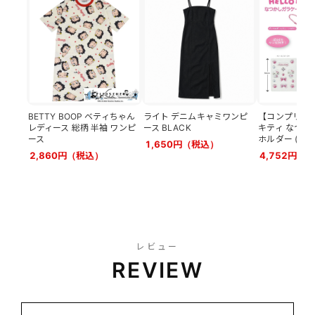
BETTY BOOP ベティちゃん
ライト デニムキャミワンピ
【コンプリート
レディース 総柄 半袖 ワンピ
ース BLACK
キティ なつか
ース
ホルダー (全6
1,650円（税込）
2,860円（税込）
4,752円（
レビュー
REVIEW