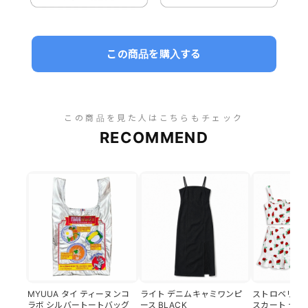
この商品を購入する
この商品を見た人はこちらもチェック
RECOMMEND
MYUUA タイ ティーヌンコ
ライト デニムキャミワンピ
ストロベリー 
ラボ シルバートートバッグ
ース BLACK
スカート セッ