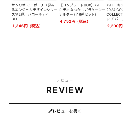
サンリオ ミニポーチ（夢み
【コンプリートBOX】ハロー
ハローキティ HE
るエンジェルデザインシリー
キティ なつかしガラケーキー
2024 GOGO
ズ第2弾）ハローキティ
ホルダー (全6種セット)
COLLECTI
BLUE
ップ パープル
4,752円（税込）
1,346円（税込）
2,200円（
レビュー
REVIEW
レビューを書く