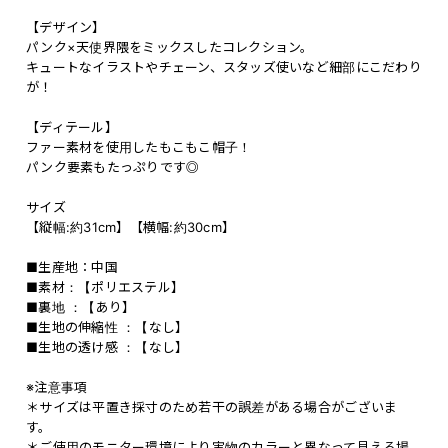
【デザイン】
パンク×天使界隈をミックスしたコレクション。
キュートなイラストやチェーン、スタッズ使いなど細部にこだわり
が！
【ディテール】
ファー素材を使用したもこもこ帽子！
パンク要素もたっぷりです◎
サイズ
【縦幅:約31cm】【横幅:約30cm】
■生産地：中国
■素材：【ポリエステル】
■裏地 ：【あり】
■生地の伸縮性 ：【なし】
■生地の透け感 ：【なし】
※注意事項
＊サイズは平置き採寸のため若干の誤差がある場合がございま
す。
＊ご使用のモニター環境により実物のカラーと異なって見える場