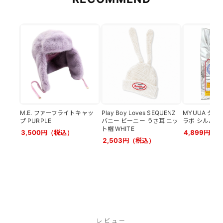
M.E. ファーフライトキャッ
Play Boy Loves SEQUENZ
MYUUA タイ
プ PURPLE
バニー ビーニー うさ耳 ニッ
ラボ シルバー
ト帽 WHITE
3,500円（税込）
4,899円（
2,503円（税込）
レビュー