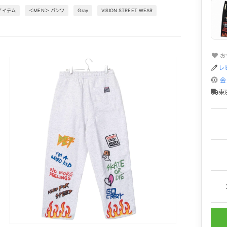
アイテム
＜MEN＞ パンツ
Gray
VISION STREET WEAR
お
レ
会
東