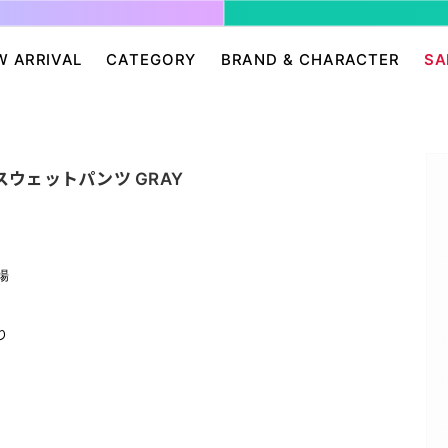
W ARRIVAL
CATEGORY
BRAND & CHARACTER
SA
ージ/ログイン
せ
パンツ・スカート
グレムリン
アクセサリー
プリングルズ
ワンピース
ドラゴンボール
帽子・雑貨
guernika
rint スウェットパンツ GRAY
・ニット
IONAL
バッグ
Dr.スランプ アラレちゃん
シューズ・靴下
BETTY BOOP
eam
チャッキー
会員０円ノベルティ
FELIX THE CAT
ン
ディズニー
エンジェルブルー
場
サンリオ
スポンジ・ボブ
廊
HARIBO
テレタビーズ
り