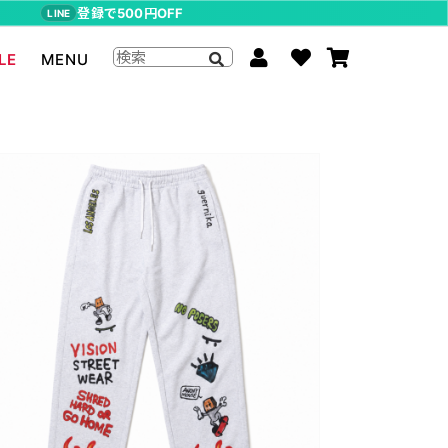
登録で500円OFF
LINE
LE
MENU
ジョジョの奇妙な冒険
The Beatles
らんま1/2
ムーミン
P-CHAN
キャスパー
アーティストグッズ