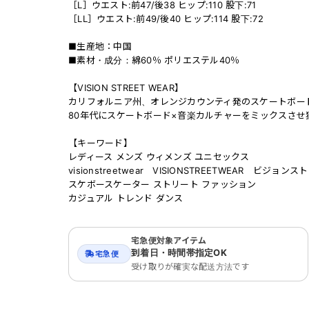
［L］ウエスト:前47/後38 ヒップ:110 股下:71
［LL］ウエスト:前49/後40 ヒップ:114 股下:72
■生産地：中国
■素材・成分：綿60％ ポリエステル40％
【VISION STREET WEAR】
カリフォルニア州、オレンジカウンティ発のスケートボー
80年代にスケートボード×音楽カルチャーをミックスさ
【キーワード】
レディース メンズ ウィメンズ ユニセックス
visionstreetwear VISIONSTREETWEAR ビジョ
スケボースケーター ストリート ファッション
カジュアル トレンド ダンス
宅急便対象アイテム
到着日・時間帯指定OK
宅急便
受け取りが確実な配送方法です