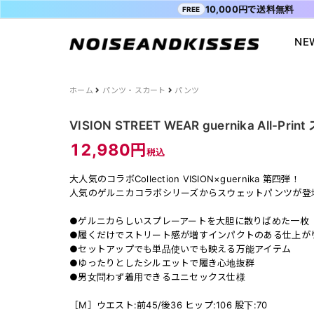
10,000円で送料無料
FREE
NE
会員登録
マイペ
ALL ITEM
ACDC RAG
ショッピングガイド
Tシャツ
Socksmith
お問い合わ
ホーム
パンツ・スカート
パンツ
WOMEN
VISION STREET WEAR
送料・お支払い方法
ジャケット
MISHKA
ブログ
VISION STREET WEAR guernika All-P
MEN
POWER TO THE PEOPLE
よくあるご質問
スウェット
XTS
INTERNAT
12,980円
税込
SALE
FILA
シャツ
Purple Cr
大人気のコラボCollection VISION×guernika 第四弾！
47
キャラジャ
人気のゲルニカコラボシリーズからスウェットパンツが登
ODD SOX
MYUUA
●ゲルニカらしいスプレーアートを大胆に散りばめた一枚
まちかど画
●履くだけでストリート感が増すインパクトのある仕上が
●セットアップでも単品使いでも映える万能アイテム
●ゆったりとしたシルエットで履き心地抜群
●男女問わず着用できるユニセックス仕様
［M］ウエスト:前45/後36 ヒップ:106 股下:70