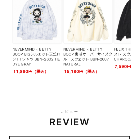
NEVERMIND × BETTY
NEVERMIND × BETTY
FELIX THE 
BOOP BIGシルエット天竺ロ
BOOP 裏毛オーバーサイズク
スト スウェッ
ンT Tシャツ BBN-2602 TIE
ルースウェット BBN-2607
CHARCOAL
DYE GRAY
NATURAL
7,590円（
11,880円（税込）
15,180円（税込）
レビュー
REVIEW