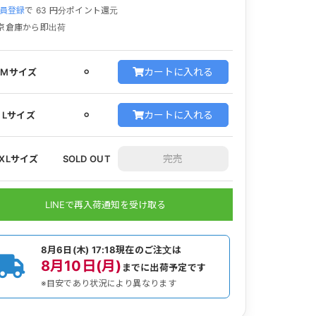
員登録
で
63
円分ポイント還元
京倉庫から即出荷
カートに入れる
Mサイズ
⚪︎
カートに入れる
Lサイズ
⚪︎
XLサイズ
SOLD OUT
LINEで再入荷通知を受け取る
8月6日(木) 17:18
現在のご注文は
8月10日(月)
までに出荷予定です
※目安であり状況により異なります