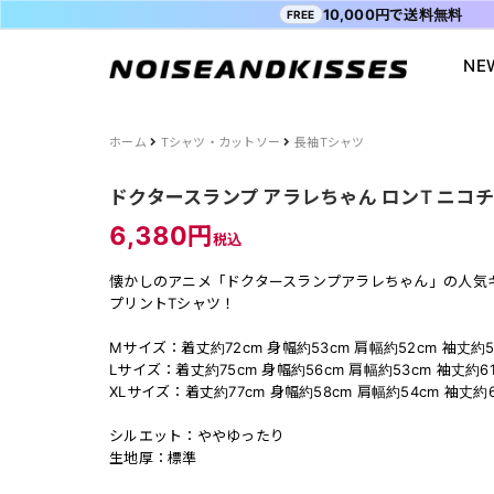
10,000円で送料無料
FREE
NE
会員登録
マイペ
ALL ITEM
ACDC RAG
ショッピングガイド
Tシャツ
Socksmith
お問い合わ
ホーム
Tシャツ・カットソー
長袖Tシャツ
WOMEN
VISION STREET WEAR
送料・お支払い方法
ジャケット
MISHKA
ブログ
ドクタースランプ アラレちゃん ロンT ニコチャン大
MEN
POWER TO THE PEOPLE
よくあるご質問
スウェット
XTS
INTERNAT
6,380円
税込
SALE
FILA
シャツ
Purple Cr
懐かしのアニメ「ドクタースランプアラレちゃん」の人気
47
キャラジャ
プリントTシャツ！
ODD SOX
MYUUA
Mサイズ：着丈約72cm 身幅約53cm 肩幅約52cm 袖丈約5
まちかど画
Lサイズ：着丈約75cm 身幅約56cm 肩幅約53cm 袖丈約61
XLサイズ：着丈約77cm 身幅約58cm 肩幅約54cm 袖丈約6
シルエット：ややゆったり
生地厚：標準