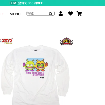
登録で500円OFF
LINE
LE
MENU
ジョジョの奇妙な冒険
The Beatles
らんま1/2
ムーミン
P-CHAN
キャスパー
アーティストグッズ