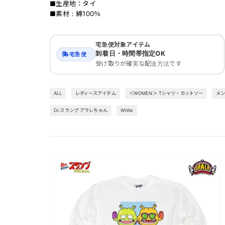
■生産地：タイ
■素材：綿100％
宅急便対象アイテム
到着日・時間帯指定OK
宅急便
受け取りが確実な配送方法です
ALL
レディースアイテム
＜WOMEN＞ Tシャツ・カットソー
メ
Dr.スランプ アラレちゃん
White