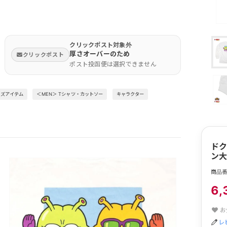
クリックポスト対象外
厚さオーバーのため
クリックポスト
ポスト投函便は選択できません
ンズアイテム
＜MEN＞ Tシャツ・カットソー
キャラクター
ドク
ン大王
商品番
6,
お
レ