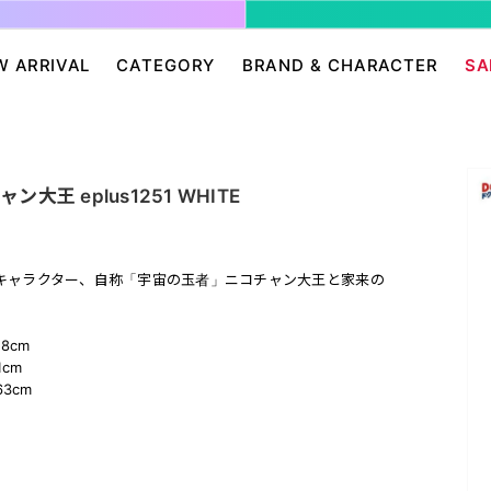
W ARRIVAL
CATEGORY
BRAND & CHARACTER
SA
ージ/ログイン
せ
パンツ・スカート
グレムリン
アクセサリー
プリングルズ
ワンピース
ドラゴンボール
帽子・雑貨
guernika
王 eplus1251 WHITE
・ニット
IONAL
バッグ
Dr.スランプ アラレちゃん
シューズ・靴下
BETTY BOOP
eam
チャッキー
会員０円ノベルティ
FELIX THE CAT
キャラクター、自称「宇宙の玉者」ニコチャン大王と家来の
ン
ディズニー
エンジェルブルー
サンリオ
スポンジ・ボブ
8cm
廊
HARIBO
テレタビーズ
cm
3cm