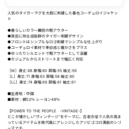
人気のタイガーラグを大胆に刺繍した春色コーデュロイジャケッ
ト
●春らしいカラー展開の軽アウター
●背面に存在感抜群のタイガー刺繍デザイン
●フロントはシンプルなロゴ刺繍でシンプルな仕上がり
●コーデュロイ素材で季節感と暖かさをプラス
●ゆったりシルエットで軽アウターとして活躍
●カジュアルからストリートまで幅広く対応
［M］身丈:68 身幅:60 肩幅:55 袖丈:59
［L］身丈:71 身幅:63 肩幅:58 袖丈:60
［LL］身丈:74 身幅:66 肩幅:61 袖丈:61
■生産地：中国
■素材：綿52％ レーヨン48％
【POWER TO THE PEOPLE -VINTAGE-】
どこか懐かしい”ヴィンテージ”をテーマに、古着市場で人気の高ま
っているアイテムを現代風にアレンジしたアソビゴコロ満載のシリ
ーズです。