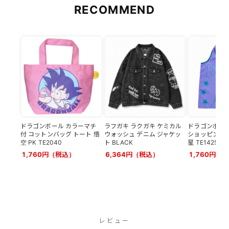
RECOMMEND
ドラゴンボール カラーマチ
ラフガキ ラクガキ ケミカル
ドラゴンボール
付 コットンバッグ トート 悟
ウォッシュ デニム ジャケッ
ショッピングバ
空 PK TE2040
ト BLACK
星 TE1425
1,760円（税込）
6,364円（税込）
1,760円（
レビュー