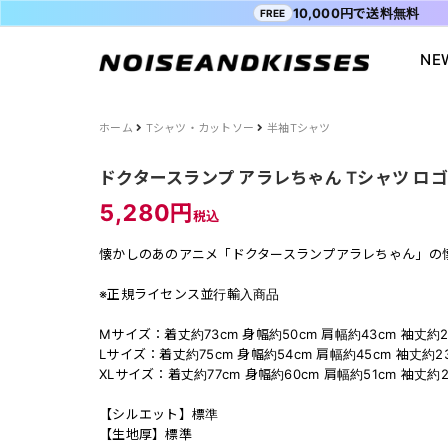
10,000円で送料無料
FREE
NE
会員登録
マイペ
ホーム
Tシャツ・カットソー
半袖Tシャツ
ALL ITEM
ACDC RAG
ショッピングガイド
Tシャツ
Socksmith
お問い合わ
WOMEN
VISION STREET WEAR
送料・お支払い方法
ジャケット
MISHKA
ブログ
ドクタースランプ アラレちゃん Tシャツ ロゴ epl
MEN
POWER TO THE PEOPLE
よくあるご質問
スウェット
XTS
INTERNAT
5,280円
税込
SALE
FILA
シャツ
Purple Cr
懐かしのあのアニメ「ドクタースランプアラレちゃん」の
47
キャラジャ
ODD SOX
MYUUA
※正規ライセンス並行輸入商品
まちかど画
Mサイズ：着丈約73cm 身幅約50cm 肩幅約43cm 袖丈約2
Lサイズ：着丈約75cm 身幅約54cm 肩幅約45cm 袖丈約2
XLサイズ：着丈約77cm 身幅約60cm 肩幅約51cm 袖丈約2
【シルエット】標準
【生地厚】標準