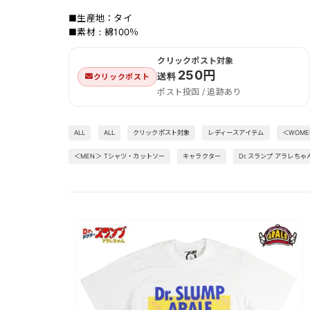
■生産地：タイ
■素材：綿100％
クリックポスト対象
250円
送料
クリックポスト
ポスト投函 / 追跡あり
ALL
ALL
クリックポスト対象
レディースアイテム
＜WOM
＜MEN＞ Tシャツ・カットソー
キャラクター
Dr.スランプ アラレちゃ