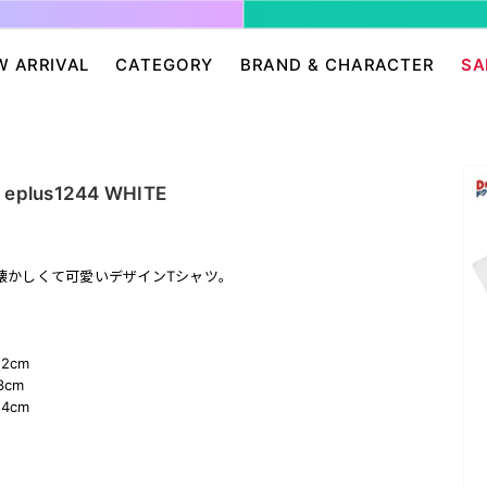
W ARRIVAL
CATEGORY
BRAND & CHARACTER
SA
ージ/ログイン
せ
パンツ・スカート
グレムリン
アクセサリー
プリングルズ
ワンピース
ドラゴンボール
帽子・雑貨
guernika
us1244 WHITE
・ニット
IONAL
バッグ
Dr.スランプ アラレちゃん
シューズ・靴下
BETTY BOOP
eam
チャッキー
会員０円ノベルティ
FELIX THE CAT
懐かしくて可愛いデザインTシャツ。
ン
ディズニー
エンジェルブルー
サンリオ
スポンジ・ボブ
廊
HARIBO
テレタビーズ
2cm
3cm
4cm