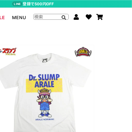
登録で500円OFF
LINE
LE
MENU
ジョジョの奇妙な冒険
The Beatles
らんま1/2
ムーミン
P-CHAN
キャスパー
アーティストグッズ