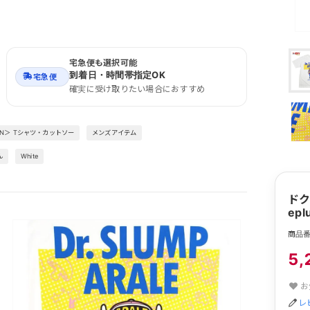
宅急便も選択可能
到着日・時間帯指定OK
宅急便
確実に受け取りたい場合におすすめ
EN＞ Tシャツ・カットソー
メンズアイテム
ん
White
ドク
epl
商品番
5,
お
レ