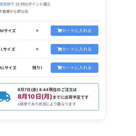
員登録
で
52
円分ポイント還元
京倉庫から即出荷
カートに入れる
Mサイズ
⚪︎
カートに入れる
Lサイズ
⚪︎
カートに入れる
XLサイズ
残り1
8月7日(金) 8:44
現在のご注文は
8月10日(月)
までに出荷予定です
※目安であり状況により異なります