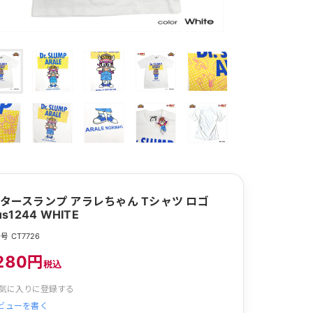
タースランプ アラレちゃん Tシャツ ロゴ
us1244 WHITE
号 CT7726
280円
税込
気に入りに登録する
ビューを書く