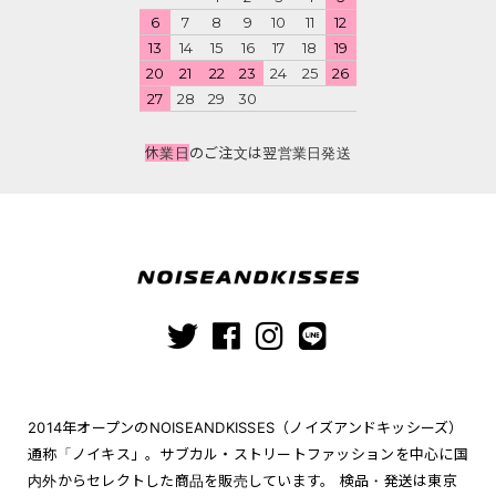
6
7
8
9
10
11
12
13
14
15
16
17
18
19
20
21
22
23
24
25
26
27
28
29
30
休業日
のご注文は翌営業日発送
2014年オープンのNOISEANDKISSES（ノイズアンドキッシーズ）
通称「ノイキス」。サブカル・ストリートファッションを中心に国
内外からセレクトした商品を販売しています。 検品・発送は東京