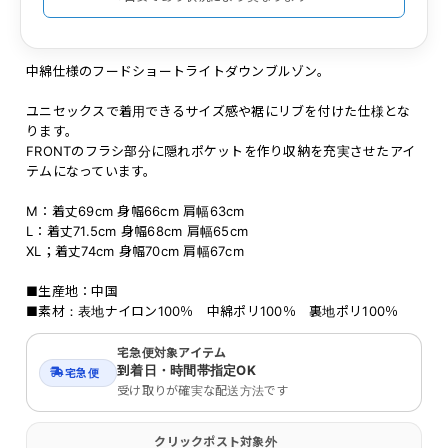
中綿仕様のフードショートライトダウンブルゾン。
ユニセックスで着用できるサイズ感や裾にリブを付けた仕様とな
ります。
FRONTのフラシ部分に隠れポケットを作り収納を充実させたアイ
テムになっています。
M：着丈69cm 身幅66cm 肩幅63cm
L：着丈71.5cm 身幅68cm 肩幅65cm
XL；着丈74cm 身幅70cm 肩幅67cm
■生産地：中国
■素材：表地ナイロン100％ 中綿ポリ100％ 裏地ポリ100％
宅急便対象アイテム
到着日・時間帯指定OK
宅急便
受け取りが確実な配送方法です
クリックポスト対象外