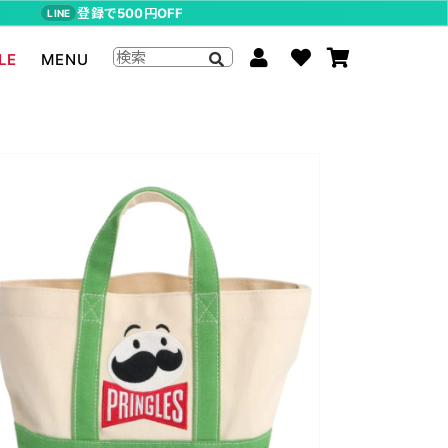
登録で500円OFF
LINE
LE
MENU
ジョジョの奇妙な冒険
The Beatles
らんま1/2
ムーミン
P-CHAN
キャスパー
アーティストグッズ