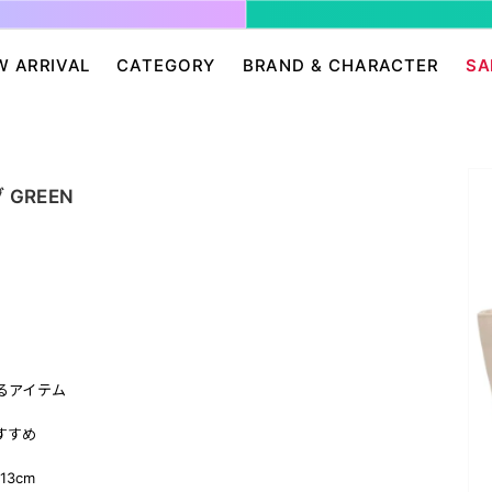
W ARRIVAL
CATEGORY
BRAND & CHARACTER
SA
ージ/ログイン
せ
パンツ・スカート
グレムリン
アクセサリー
プリングルズ
ワンピース
ドラゴンボール
帽子・雑貨
guernika
GREEN
・ニット
IONAL
バッグ
Dr.スランプ アラレちゃん
シューズ・靴下
BETTY BOOP
eam
チャッキー
会員０円ノベルティ
FELIX THE CAT
ン
ディズニー
エンジェルブルー
サンリオ
スポンジ・ボブ
廊
HARIBO
テレタビーズ
るアイテム
すすめ
13cm