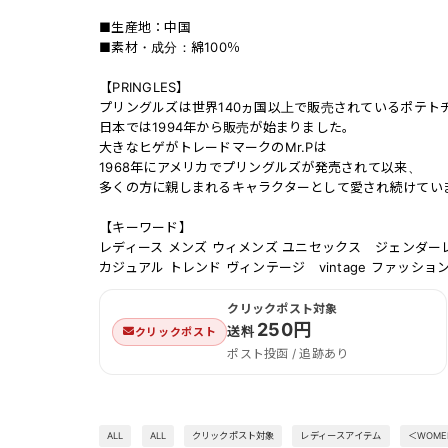
■生産地：中国
■素材・成分：綿100％
【PRINGLES】
プリングルズは世界140ヵ国以上で販売されているポテト
日本では1994年から販売が始まりました。
大きなヒゲがトレードマークのMr.Pは
1968年にアメリカでプリングルズが発売されて以来、
多くの方に親しまれるキャラクターとして愛され続けてい
【キーワード】
レディース メンズ ウィメンズ ユニセックス ジェンダー
カジュアル トレンド ヴィンテージ vintage ファッシ
クリックポスト対象
250円
送料
クリックポスト
ポスト投函 / 追跡あり
ALL
ALL
クリックポスト対象
レディースアイテム
＜WOME