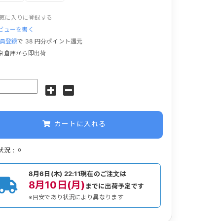
気に入りに登録する
ビューを書く
員登録
で
38
円分ポイント還元
京倉庫から即出荷
カートに入れる
状況：⚪︎
8月6日(木) 22:11
現在のご注文は
8月10日(月)
までに出荷予定です
※目安であり状況により異なります