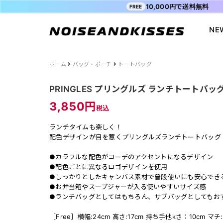
10,000円で送料無料
FREE
NE
会員登録
マイペ
ALL ITEM
ACDC RAG
ショッピングガイド
Tシャツ
Socksmith
お問い合わ
ホーム
バッグ・ポーチ
トートバッグ
WOMEN
VISION STREET WEAR
送料・お支払い方法
ジャケット
MISHKA
ブログ
PRINGLES プリングルズ ランチトートバッグ 
MEN
POWER TO THE PEOPLE
よくあるご質問
スウェット
XTS
INTERNAT
3,850円
税込
SALE
FILA
シャツ
Purple Cr
ランチタイムも楽しく！
47
キャラジャ
配色デザインが目を惹くプリングルズランチトートバッグ
ODD SOX
MYUUA
●カラフルな配色がコーデのアクセントになるデザイン
まちかど画
●配色ごとに異なるロゴデザインを使用
●しっかりとしたキャンバス素材で普段使いにも安心でき
●お弁当箱やスープジャーが入る使いやすいサイズ感
●ランチバッグとしてはもちろん、サブバッグとしてもお
［Free］横幅:24cm 高さ:17cm 持ち手他kさ：10cm マチ: