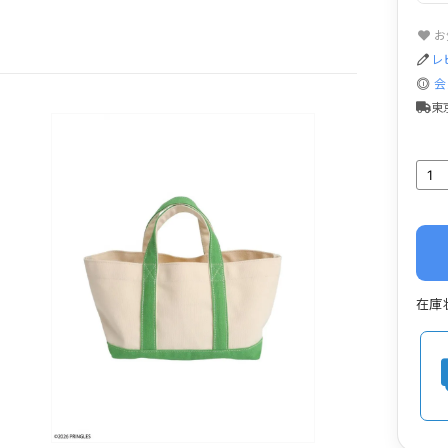
お
レ
会
東
在庫