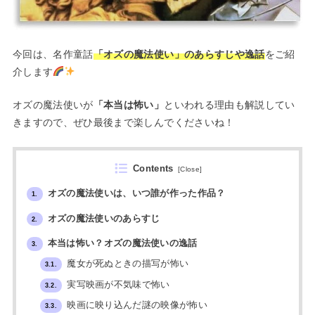
今回は、名作童話
「オズの魔法使い」のあらすじや逸話
をご紹
介します
オズの魔法使いが
「本当は怖い」
といわれる理由も解説してい
きますので、ぜひ最後まで楽しんでくださいね！
Contents
[
Close
]
オズの魔法使いは、いつ誰が作った作品？
1.
オズの魔法使いのあらすじ
2.
本当は怖い？オズの魔法使いの逸話
3.
魔女が死ぬときの描写が怖い
3.1.
実写映画が不気味で怖い
3.2.
映画に映り込んだ謎の映像が怖い
3.3.