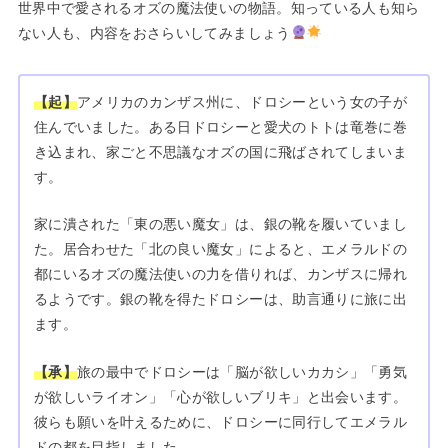
世界中で愛されるオズの魔法使いの物語。知っている人も知ら
ない人も、内容をおさらいしてみましょう
【起】
アメリカのカンザス州に、ドロシーという女の子が
住んでいました。ある日ドロシーと愛犬のトトは竜巻に巻
き込まれ、家ごと不思議なオズの国に飛ばされてしまいま
す。
家に潰された「東の悪い魔女」は、銀の靴を履いていまし
た。居合わせた「北の良い魔女」によると、エメラルドの
都にいるオズの魔法使いの力を借りれば、カンザスに帰れ
るようです。銀の靴を得たドロシーは、助言通りに旅に出
ます。
【承】
旅の最中でドロシーは「脳が欲しいカカシ」「勇気
が欲しいライオン」「心が欲しいブリキ」と出会います。
彼らも願いを叶えるために、ドロシーに同行してエメラル
ドの都を目指しました。