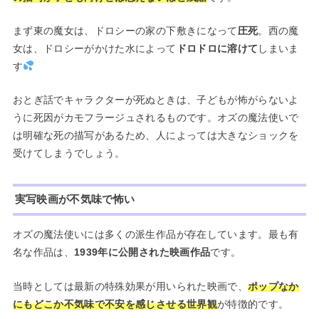
まず東の魔女は、ドロシーの家の下敷きになって
圧死
。西の魔
女は、ドロシーがかけた水によって
ドロドロに溶けて
しまいま
す
おとぎ話でキャラクターが死ぬときは、子どもが怖がらないよ
うに死因がカモフラージュされるものです。オズの魔法使いで
は明確な死の描写があるため、人によっては大きなショックを
受けてしまうでしょう。
実写映画が不気味で怖い
オズの魔法使いには多くの派生作品が存在しています。最も有
名な作品は、
1939年に公開された映画作品
です。
当時としては最新の特殊効果が用いられた映画で、
ポップなか
にもどこか不気味で不安を感じさせる世界観
が特徴的です。