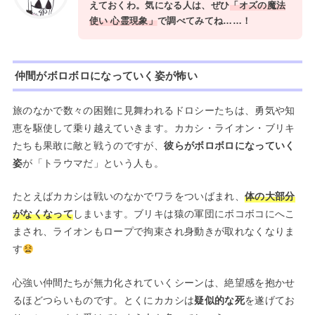
えておくわ。気になる人は、ぜひ
「オズの魔法
使い 心霊現象」
で調べてみてね……！
仲間がボロボロになっていく姿が怖い
旅のなかで数々の困難に見舞われるドロシーたちは、勇気や知
恵を駆使して乗り越えていきます。カカシ・ライオン・ブリキ
たちも果敢に敵と戦うのですが、
彼らがボロボロになっていく
姿
が「トラウマだ」という人も。
たとえばカカシは戦いのなかでワラをついばまれ、
体の大部分
がなくなって
しまいます。ブリキは猿の軍団にボコボコにへこ
まされ、ライオンもロープで拘束され身動きが取れなくなりま
す
心強い仲間たちが無力化されていくシーンは、絶望感を抱かせ
るほどつらいものです。とくにカカシは
疑似的な死
を遂げてお