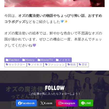
今回は、
オズの魔法使いの物語やちょっぴり怖い話、おすすめ
コラボグッズ
などをご紹介しました
オズの魔法使いの絵本では、鮮やかな色合いで不思議なオズの
国が描かれています。ぜひこの機会に一度、本屋さんでチェッ
クしてくださいね
Fashion
History
Movie/TV
ノイキス
キャラクター
ノイキス
ファッション
映画
歴史
FOLLOW