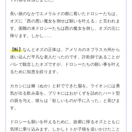
長い旅のなかでエメラルドの都に着いたドロシーたちは、
オズに「西の悪い魔女を倒せば願いを叶える」と言われま
す。困難の末ドロシーたちは西の魔女を倒し、オズの元に
帰ります。しかし……
【転】
なんとオズの正体は、アメリカのネブラスカ州から
迷い込んだ平凡な老人だったのです。詐欺師であることが
バレで観念したオズですが、ドロシーたちの願い事を叶え
るために知恵を絞ります。
カカシには糠（ぬか）と針でできた脳を。ライオンには勇
気が出る飲み薬を。ブリキにはおがくずを詰めたハート型
の袋を与え、彼らは「欲しいものが手に入った」と喜びま
す。
ドロシーも願いを叶えるために、故郷に帰るオズとともに
気球に乗り込みます。しかしトトが子猫を追いかけたこと