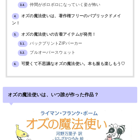
仲間がボロボロになっていく姿が怖い
3.4.
オズの魔法使いは、著作権フリーのパブリックドメイ
4.
ン！
オズの魔法使いの古着アイテムが発売！
5.
バックプリントZIPパーカー
5.1.
プルオーバースウェット
5.2.
可愛くて不思議なオズの魔法使い。本も服も楽しもう♡
6.
オズの魔法使いは、いつ誰が作った作品？