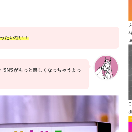
[
s
ったいない！
u
・SNSがもっと楽しくなっちゃうよっ
C
d