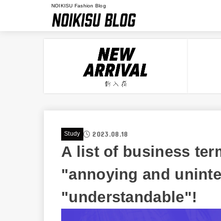
NOIKISU Fashion Blog
2023.08.18
Study
A list of business te
"annoying and unintel
"understandable"!