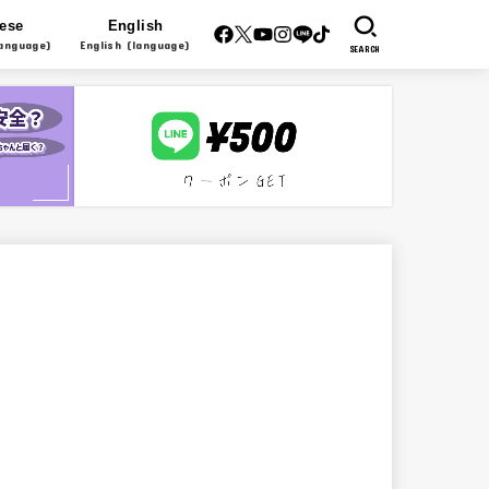
ese
English
anguage)
English (language)
SEARCH