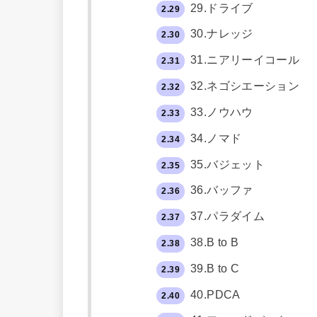
29.ドライブ
2.29
30.ナレッジ
2.30
31.ニアリーイコール
2.31
32.ネゴシエーション
2.32
33.ノウハウ
2.33
34.ノマド
2.34
35.バジェット
2.35
36.バッファ
2.36
37.パラダイム
2.37
38.B to B
2.38
39.B to C
2.39
40.PDCA
2.40