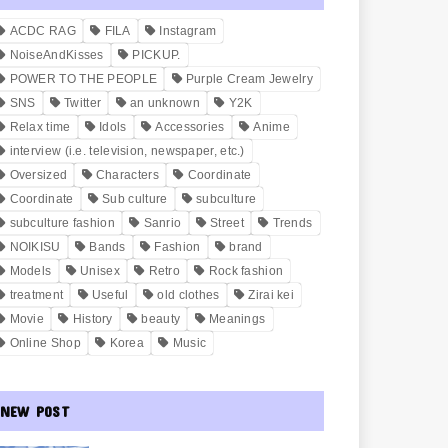
ACDC RAG
FILA
Instagram
NoiseAndKisses
PICKUP.
POWER TO THE PEOPLE
Purple Cream Jewelry
SNS
Twitter
an unknown
Y2K
Relax time
Idols
Accessories
Anime
interview (i.e. television, newspaper, etc.)
Oversized
Characters
Coordinate
Coordinate
Sub culture
subculture
subculture fashion
Sanrio
Street
Trends
NOIKISU
Bands
Fashion
brand
Models
Unisex
Retro
Rock fashion
treatment
Useful
old clothes
Zirai kei
Movie
History
beauty
Meanings
Online Shop
Korea
Music
NEW POST