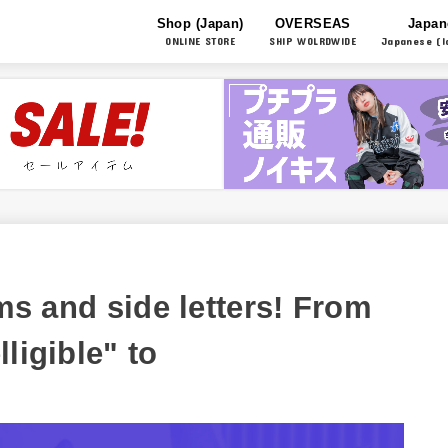
Shop (Japan)
OVERSEAS
Japan
ONLINE STORE
SHIP WOLRDWIDE
Japanese (l
rms and side letters! From
ligible" to