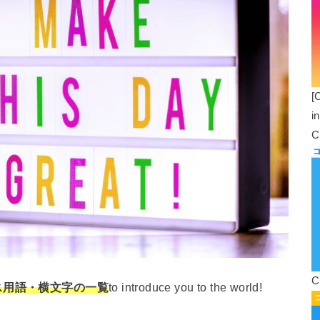
[
i
C
C
ス用語・横文字の一覧
to introduce you to the world!