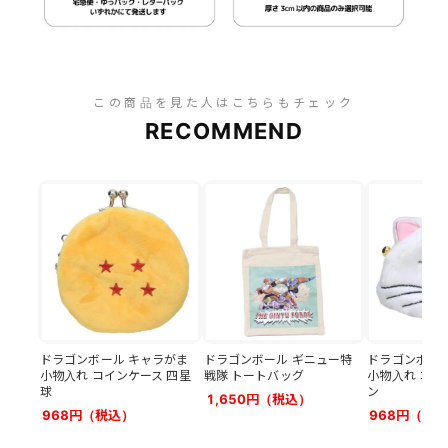
この商品を見た人はこちらもチェック
RECOMMEND
ドラゴンボール キャラがま
ドラゴンボール ギニュー特
ドラゴンボール
小物入れ コインケース 四星
戦隊 トートバッグ
小物入れ コイ
球
ン
1,650円（税込）
968円（税込）
968円（税